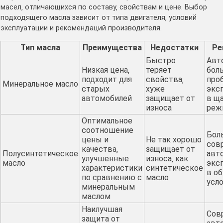
масел‚ отличающихся по составу‚ свойствам и цене․ Выбор
подходящего масла зависит от типа двигателя‚ условий
эксплуатации и рекомендаций производителя․
Тип масла
Преимущества
Недостатки
Ре
Быстро
Авт
Низкая цена‚
теряет
бол
подходит для
свойства‚
про
Минеральное масло
старых
хуже
экс
автомобилей
защищает от
в щ
износа
реж
Оптимальное
соотношение
Бол
цены и
Не так хорошо
сов
качества‚
защищает от
Полусинтетическое
авт
улучшенные
износа‚ как
масло
экс
характеристики
синтетическое
в о
по сравнению с
масло
усл
минеральным
маслом
Наилучшая
Сов
защита от