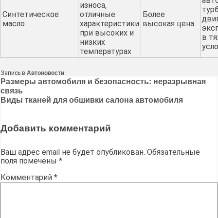
авт
износа‚
тур
Синтетическое
отличные
Более
дви
масло
характеристики
высокая цена
экс
при высоких и
в т
низких
усл
температурах
Запись в
Автоновости
Навигация
Размеры автомобиля и безопасность: неразрывная
связь
по
Виды тканей для обшивки салона автомобиля
записям
Добавить комментарий
Ваш адрес email не будет опубликован.
Обязательные
поля помечены
*
Комментарий
*