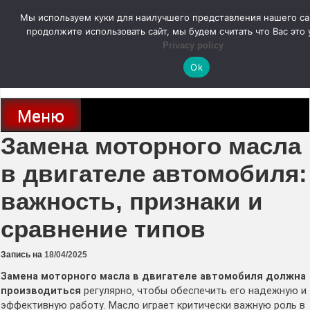
Перейти
Мы используем куки для наилучшего представления нашего са
к
содержимому
продолжите использовать сайт, мы будем считать что Вас это 
autodoc24.ru
Privacy policy
Ok
Новости про современные автомобили и не только, новинки зарубежного
и отечественного автопрома
Меню
Замена моторного масла
в двигателе автомобиля:
важность, признаки и
сравнение типов
Запись на
18/04/2025
Замена моторного масла в двигателе автомобиля должна
производиться
регулярно‚ чтобы обеспечить его надежную и
эффективную работу․ Масло играет критически важную роль в