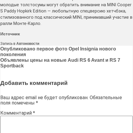
молодые толстосумы могут обратить внимание на MINI Cooper
S Paddy Hopkirk Edition — любопытную спецверсию хетчбэка,
стилизованного под классический MINI, принимавший участие в
ралли Монте-Карло.
Источник
Запись в
Автоновости
Навигация
Опубликовано первое фото Opel Insignia нового
поколения
по
Объявлены цены на новые Audi RS 6 Avant и RS 7
записям
Sportback
Добавить комментарий
Ваш адрес email не будет опубликован.
Обязательные
поля помечены
*
Комментарий
*