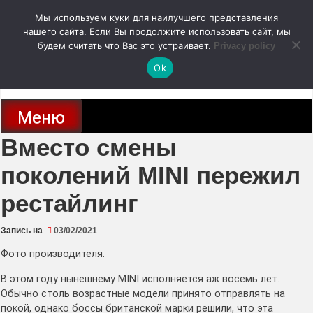
Перейти
Мы используем куки для наилучшего представления
к
содержимому
нашего сайта. Если Вы продолжите использовать сайт, мы
autodoc24.ru
будем считать что Вас это устраивает.
Privacy policy
Ok
Новости про современные автомобили и не только, новинки зарубежного
и отечественного автопрома
Меню
Вместо смены
поколений MINI пережил
рестайлинг
Запись на
03/02/2021
Фото производителя.
В этом году нынешнему MINI исполняется аж восемь лет.
Обычно столь возрастные модели принято отправлять на
покой, однако боссы британской марки решили, что эта