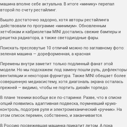
машина вполне себе актуальна. В итоге «минику» перепал
второй по счету рестайлинг.
Вышло достаточно задорно, хотя авторы рестайлинга
действовали по программе «минимум». Обновленным
хетчбэкам и кабриолетам MINI достались свежие бамперы и
решетка радиатора, а также светодиодные фары.
Поискать пресловутые 10 отличий можно по заглавному фото:
зеленая машина — дореформенная, а красная
Перемены внутри заметит только подлинный фанат этой
модели. Но мы подскажем: под замену пошли руль, дефлекторы
вентиляции и некоторая фурнитура. Также MINI обещает более
совершенную медиасистему, хотя диагональ экрана осталась
прежней — видимо, чтобы не портить дизайн торпедо.
В плане техники вообще все по-старинке. Разве, что в списке
опций появились адаптивная подвеска, поумневший круиз-
контроль, подогрев руля и электромеханический «ручник». На
этом список перемен, собственно, и заканчивается.
В Россию посвежевшая машинка прикатит летом. А пока