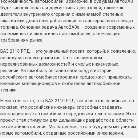
экономичность автомобилей․ Возможно‚ в будущем АвтоВАЗ
будет использовать и другие типы двигателей‚ такие как
двигатели внутреннего сгорания с изменяемой степенью
сжатия или двигатели‚ работающие на альтернативных видах
топлива․ Основная задача АвтоВАЗа – создание современных‚
экономичных и экологичных автомобилей‚ отвечающих
требованиям рынка․
ВАЗ 2110 РПД – это уникальный проект‚ который‚ к сожалению‚
не получил своего развития․ Он стал символом
нереализованных возможностей и смелых инженерных
решений․ Автомобиль оставил свой след в истории
российского автомобилестроения и продолжает привлекать
внимание коллекционеров и любителей автомобильной
техники․
Несмотря на то‚ что ВАЗ 2110 РПД так и не стал серийным‚ он
показал‚ что российские инженеры способны создавать
инновационные автомобили с передовыми технологиями․ Этот
проект стал стимулом для дальнейших разработок в области
автомобилестроения․ Мы надеемся‚ что в будущем мы увидим
новые автомобили‚ созданные российскими инженерами‚