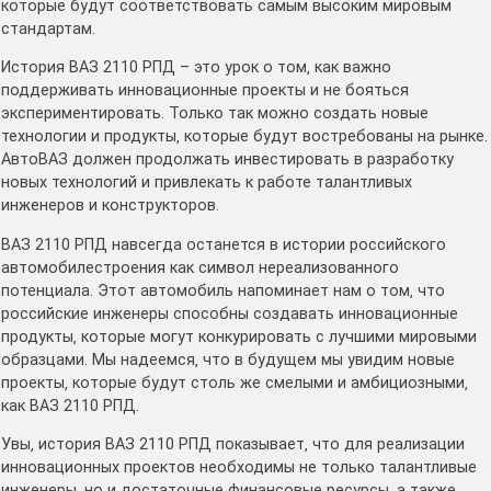
которые будут соответствовать самым высоким мировым
стандартам․
История ВАЗ 2110 РПД – это урок о том‚ как важно
поддерживать инновационные проекты и не бояться
экспериментировать․ Только так можно создать новые
технологии и продукты‚ которые будут востребованы на рынке․
АвтоВАЗ должен продолжать инвестировать в разработку
новых технологий и привлекать к работе талантливых
инженеров и конструкторов․
ВАЗ 2110 РПД навсегда останется в истории российского
автомобилестроения как символ нереализованного
потенциала․ Этот автомобиль напоминает нам о том‚ что
российские инженеры способны создавать инновационные
продукты‚ которые могут конкурировать с лучшими мировыми
образцами․ Мы надеемся‚ что в будущем мы увидим новые
проекты‚ которые будут столь же смелыми и амбициозными‚
как ВАЗ 2110 РПД․
Увы‚ история ВАЗ 2110 РПД показывает‚ что для реализации
инновационных проектов необходимы не только талантливые
инженеры‚ но и достаточные финансовые ресурсы‚ а также