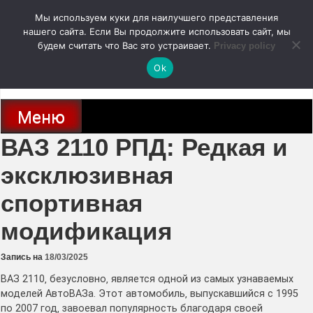
Перейти
Мы используем куки для наилучшего представления
к
содержимому
нашего сайта. Если Вы продолжите использовать сайт, мы
autodoc24.ru
будем считать что Вас это устраивает.
Privacy policy
Ok
Новости про современные автомобили и не только, новинки зарубежного
и отечественного автопрома
Меню
ВАЗ 2110 РПД: Редкая и
эксклюзивная
спортивная
модификация
Запись на
18/03/2025
ВАЗ 2110‚ безусловно‚ является одной из самых узнаваемых
моделей АвтоВАЗа․ Этот автомобиль‚ выпускавшийся с 1995
по 2007 год‚ завоевал популярность благодаря своей