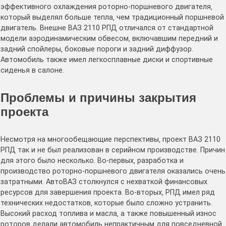
эффективного охлаждения роторно-поршневого двигателя‚
который выделял больше тепла‚ чем традиционный поршневой
двигатель․ Внешне ВАЗ 2110 РПД отличался от стандартной
модели аэродинамическим обвесом‚ включавшим передний и
задний спойлеры‚ боковые пороги и задний диффузор․
Автомобиль также имел легкосплавные диски и спортивные
сиденья в салоне․
Проблемы и причины закрытия
проекта
Несмотря на многообещающие перспективы‚ проект ВАЗ 2110
РПД так и не был реализован в серийном производстве․ Причин
для этого было несколько․ Во-первых‚ разработка и
производство роторно-поршневого двигателя оказались очень
затратными․ АвтоВАЗ столкнулся с нехваткой финансовых
ресурсов для завершения проекта․ Во-вторых‚ РПД имел ряд
технических недостатков‚ которые было сложно устранить․
Высокий расход топлива и масла‚ а также повышенный износ
роторов делали автомобиль непрактичным для повседневной