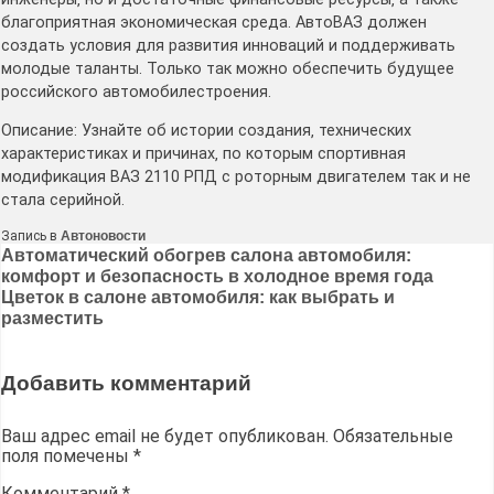
благоприятная экономическая среда․ АвтоВАЗ должен
создать условия для развития инноваций и поддерживать
молодые таланты․ Только так можно обеспечить будущее
российского автомобилестроения․
Описание: Узнайте об истории создания‚ технических
характеристиках и причинах‚ по которым спортивная
модификация ВАЗ 2110 РПД с роторным двигателем так и не
стала серийной․
Запись в
Автоновости
Навигация
Автоматический обогрев салона автомобиля:
комфорт и безопасность в холодное время года
по
Цветок в салоне автомобиля: как выбрать и
записям
разместить
Добавить комментарий
Ваш адрес email не будет опубликован.
Обязательные
поля помечены
*
Комментарий
*