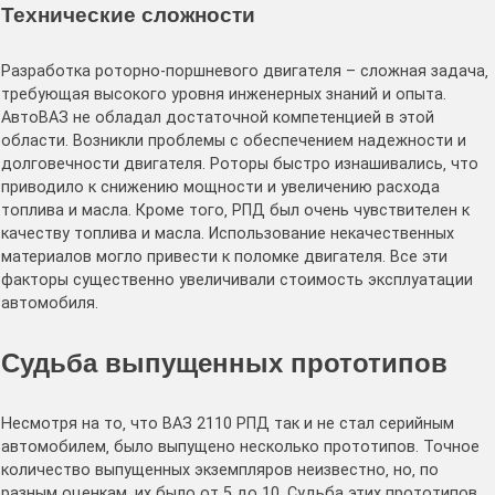
Технические сложности
Разработка роторно-поршневого двигателя – сложная задача‚
требующая высокого уровня инженерных знаний и опыта․
АвтоВАЗ не обладал достаточной компетенцией в этой
области․ Возникли проблемы с обеспечением надежности и
долговечности двигателя․ Роторы быстро изнашивались‚ что
приводило к снижению мощности и увеличению расхода
топлива и масла․ Кроме того‚ РПД был очень чувствителен к
качеству топлива и масла․ Использование некачественных
материалов могло привести к поломке двигателя․ Все эти
факторы существенно увеличивали стоимость эксплуатации
автомобиля․
Судьба выпущенных прототипов
Несмотря на то‚ что ВАЗ 2110 РПД так и не стал серийным
автомобилем‚ было выпущено несколько прототипов․ Точное
количество выпущенных экземпляров неизвестно‚ но‚ по
разным оценкам‚ их было от 5 до 10․ Судьба этих прототипов