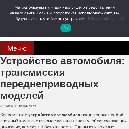
Перейти
Мы используем куки для наилучшего представления
к
содержимому
нашего сайта. Если Вы продолжите использовать сайт, мы
autodoc24.ru
будем считать что Вас это устраивает.
Privacy policy
Ok
Новости про современные автомобили и не только, новинки зарубежного
и отечественного автопрома
Меню
Устройство автомобиля:
трансмиссия
переднеприводных
моделей
Запись на
16/04/2025
Современное
устройство автомобиля
представляет собой
сложный комплекс взаимосвязанных систем, обеспечивающих
движение, комфорт и безопасность. Одним из ключевых