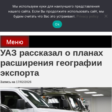
Перейти
Мы используем куки для наилучшего представления
к
содержимому
нашего сайта. Если Вы продолжите использовать сайт, мы
autodoc24.ru
будем считать что Вас это устраивает.
Privacy policy
Ok
Новости про современные автомобили и не только, новинки зарубежного
и отечественного автопрома
Меню
УАЗ рассказал о планах
расширения географии
экспорта
Запись на
17/02/2026