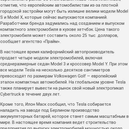
отметив, что европейским автомобилистам из-за плотной
городской застройки могут быть излишне велики модели Model
S и Model X, которые сейчас выпускаются компанией.
Разработчики бренда задумались над созданием и выпуском
компактного электромобиля в кузове хетчбэк. Цена такого
электромобиля может составить около 25 тыс. долларов,
сообщает агентство «Прайм».
В настоящее время калифорнийский автопроизводитель
продает четыре модели электромобилей, включая
среднеразмерные седан Model 3 и кроссовер Model Y. При этом
все модели Tesla на несколько десятков сантиметров
превосходят по размерам Volkswagen Golf — европейский
эталон компактных автомобилей. На глобальном уровне Tesla
также планирует вывести на рынок свой новый электропикап
Cybertruck в течение двух лет.
Кроме того, Илон Маск сообщил, что Tesla собирается
наладить на заводе под Берлином производство
аккумуляторных батарей, которое станет самым масштабным в
мире. В настоящее время компания ведет строительство
предприятия по выпуску электромобилей мощностью около