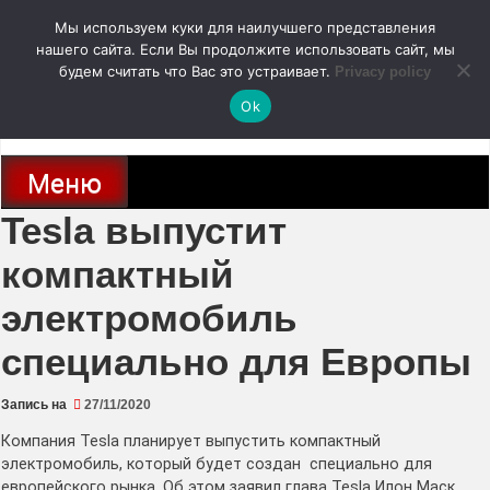
Перейти
Мы используем куки для наилучшего представления
к
содержимому
нашего сайта. Если Вы продолжите использовать сайт, мы
autodoc24.ru
будем считать что Вас это устраивает.
Privacy policy
Ok
Новости про современные автомобили и не только, новинки зарубежного
и отечественного автопрома
Меню
Tesla выпустит
компактный
электромобиль
специально для Европы
Запись на
27/11/2020
Компания Tesla планирует выпустить компактный
электромобиль, который будет создан специально для
европейского рынка. Об этом заявил глава Tesla Илон Маск,