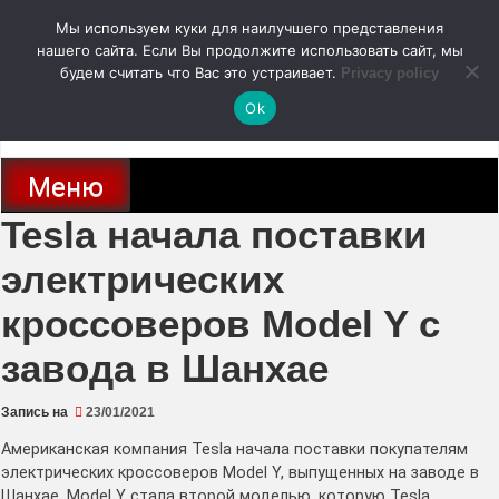
Перейти
Мы используем куки для наилучшего представления
к
содержимому
нашего сайта. Если Вы продолжите использовать сайт, мы
autodoc24.ru
будем считать что Вас это устраивает.
Privacy policy
Ok
Новости про современные автомобили и не только, новинки зарубежного
и отечественного автопрома
Меню
Tesla начала поставки
электрических
кроссоверов Model Y с
завода в Шанхае
Запись на
23/01/2021
Американская компания Tesla начала поставки покупателям
электрических кроссоверов Model Y, выпущенных на заводе в
Шанхае. Model Y стала второй моделью, которую Tesla