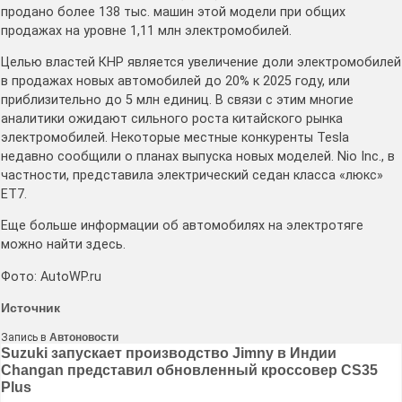
продано более 138 тыс. машин этой модели при общих
продажах на уровне 1,11 млн электромобилей.
Целью властей КНР является увеличение доли электромобилей
в продажах новых автомобилей до 20% к 2025 году, или
приблизительно до 5 млн единиц. В связи с этим многие
аналитики ожидают сильного роста китайского рынка
электромобилей. Некоторые местные конкуренты Tesla
недавно сообщили о планах выпуска новых моделей. Nio Inc., в
частности, представила электрический седан класса «люкс»
ET7.
Еще больше информации об автомобилях на электротяге
можно найти здесь.
Фото: AutoWP.ru
Источник
Запись в
Автоновости
Навигация
Suzuki запускает производство Jimny в Индии
Changan представил обновленный кроссовер CS35
по
Plus