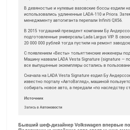
В девяностые и нулевые вазовские боссы ездили н
использовались удлиненные LADA-110 и Priora. Зате
менеджменту автогиганта перепали Infiniti QX56.
В 2015 тогдашний президент компании Бу Андерссо
подготовленные универсалы Lada Largus VIP. В сво
20 000 000 рублей тогда пустили на ремонт заводск
С появлением «Весты» тольяттинские инженеры под
Машину назвали LADA Vesta Signature (signature — п
все выпущенные экземпляры остались в пользован
Сначала на LADA Vesta Signature ездил Бу Андерссо
известно порталу «АвтоВзгляд», машиной пользуется
собирать новое авто, а передали «по наследству с
Источник
Запись в
Автоновости
Навигация
Бывший шеф-дизайнер Volkswagen впервые по