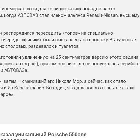
а иномарках, хотя для «официальных» выездов часто
м, когда АВТОВАЗ стал членом альянса Renault-Nissan, высшему
н распорядился пересадить «топов» на специально
ю очередь, «финики» были выставлены на продажу. Вырученные
их столовых, раздевалок и туалетов.
готовили удлиненную на 25 сантиметров версию этого седана.
одпись, автограф), притом она никогда не выпускалась серийно:
ии АВТОВАЗа.
н, затем — сменивший его Николя Мор, а сейчас, как стало
 и Ив Каракатзанис. Выходит, что для нового главы не стали
тарое».
казал уникальный Porsche 550one