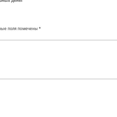
шных денег
ные поля помечены
*