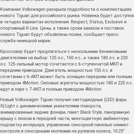
Компания Volkswagen раскрыла подробности о комплектациях
нового Tiguan для российского рынка. Новинка будет доступна
в четырех вариантах исполнения: Respect, Status, Exclusive и
спортивный R-Line. Цены, а также сроки заказов и поставок
нового Tiguan будут объявлены позже, сообщает пресс-
служба немецкой марки.
Кроссовер будет предлагаться с несколькими бензиновыми
двигателями на выбор: 125 л.с., 150 л.с., а также 180 л.с. и 220
л.с. 125-сильный мотор сочетается с 6-ступенчатой МКП и
передним приводом. Двигатель мощностью 150 л.с. в
сочетании с 6-АКП может быть оснащен передним или полным
приводом 4Motion. Силовые агрегаты мощностью 180 и 220 л.с.
идут в паре с 7-АКП и полным приводом 4Motion.
Новый Volkswagen Tiguan получил светодиодные (LED) фары
IQ.Light с динамическими указателями поворота,
анимированные задние фонари, пакет Black Style, панорамную
крышу с люком в передней части, многоцветную амбиентную
подсветку интерьера, управление сенсорной панелью климат-
контроля и сенсорными кнопками на рулевом колесе, 10.25”