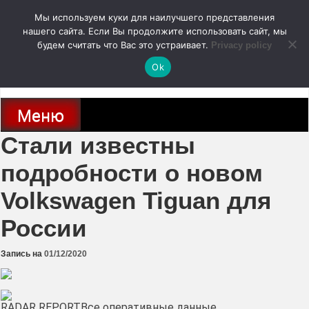
Перейти
Мы используем куки для наилучшего представления
к
содержимому
нашего сайта. Если Вы продолжите использовать сайт, мы
autodoc24.ru
будем считать что Вас это устраивает.
Privacy policy
Ok
Новости про современные автомобили и не только, новинки зарубежного
и отечественного автопрома
Меню
Стали известны
подробности о новом
Volkswagen Tiguan для
России
Запись на
01/12/2020
RADAR REPORTВсе оперативные данные