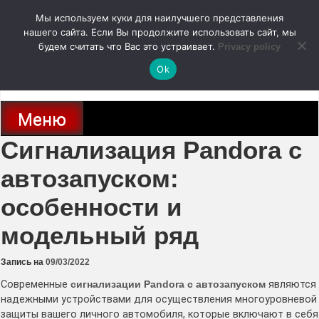
Перейти
Мы используем куки для наилучшего представления
к
содержимому
нашего сайта. Если Вы продолжите использовать сайт, мы
autodoc24.ru
будем считать что Вас это устраивает.
Privacy policy
Ok
Новости про современные автомобили и не только, новинки зарубежного
и отечественного автопрома
Меню
Сигнализация Pandora с
автозапуском:
особенности и
модельный ряд
Запись на
09/03/2022
Современные
сигнализации Pandora с автозапуском
являются
надежными устройствами для осуществления многоуровневой
защиты вашего личного автомобиля, которые включают в себя