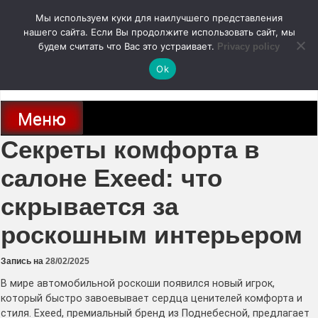
Перейти
Мы используем куки для наилучшего представления
к
содержимому
нашего сайта. Если Вы продолжите использовать сайт, мы
autodoc24.ru
будем считать что Вас это устраивает.
Privacy policy
Ok
Новости про современные автомобили и не только, новинки зарубежного
и отечественного автопрома
Меню
Секреты комфорта в
салоне Exeed: что
скрывается за
роскошным интерьером
Запись на
28/02/2025
В мире автомобильной роскоши появился новый игрок,
который быстро завоевывает сердца ценителей комфорта и
стиля. Exeed, премиальный бренд из Поднебесной, предлагает