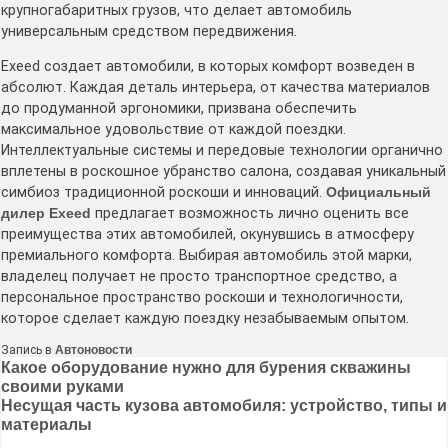
крупногабаритных грузов, что делает автомобиль
универсальным средством передвижения.
Exeed создает автомобили, в которых комфорт возведен в
абсолют. Каждая деталь интерьера, от качества материалов
до продуманной эргономики, призвана обеспечить
максимальное удовольствие от каждой поездки.
Интеллектуальные системы и передовые технологии органично
вплетены в роскошное убранство салона, создавая уникальный
симбиоз традиционной роскоши и инноваций.
Официальный
дилер Exeed
предлагает возможность лично оценить все
преимущества этих автомобилей, окунувшись в атмосферу
премиального комфорта. Выбирая автомобиль этой марки,
владелец получает не просто транспортное средство, а
персональное пространство роскоши и технологичности,
которое сделает каждую поездку незабываемым опытом.
Запись в
Автоновости
Навигация
Какое оборудование нужно для бурения скважины
своими руками
по
Несущая часть кузова автомобиля: устройство, типы и
записям
материалы