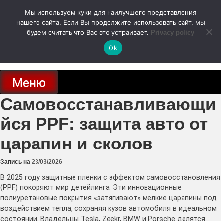
Перейти
Мы используем куки для наилучшего представления
к
содержимому
нашего сайта. Если Вы продолжите использовать сайт, мы
autodoc24.ru
будем считать что Вас это устраивает.
Privacy policy
Ok
Новости про современные автомобили и не только, новинки зарубежного
и отечественного автопрома
Меню
Самовосстанавливающи
йся PPF: защита авто от
царапин и сколов
Запись на
23/03/2026
В 2025 году защитные пленки с эффектом самовосстановления
(PPF) покоряют мир детейлинга. Эти инновационные
полиуретановые покрытия «затягивают» мелкие царапины под
воздействием тепла, сохраняя кузов автомобиля в идеальном
состоянии. Владельцы Tesla, Zeekr, BMW и Porsche делятся