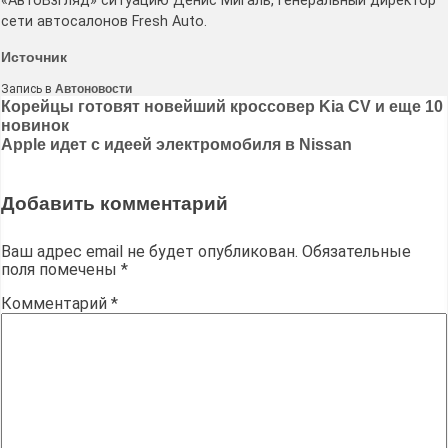
«АвтоВзгляд» ситуацию Денис Мигаль, генеральный директор
сети автосалонов Fresh Auto.
Источник
Запись в
Автоновости
Навигация
Корейцы готовят новейший кроссовер Kia CV и еще 10
новинок
по
Apple идет с идеей электромобиля в Nissan
записям
Добавить комментарий
Ваш адрес email не будет опубликован.
Обязательные
поля помечены
*
Комментарий
*