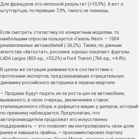
Для французов это неплохой результат (+10,9%). А вот о
штутгартцах, потерявших 7,9%, такого не скажешь.
Если смотреть статистику по конкретным моделям, то
наибольшим спросом пользуется «Газель Next» — 1504
реализованных автомобилей (-26,2%). Также, по данным
агентства «Автостат», россияне хорошо покупают фургоны
LADA Largus (803 ед., +53,2%) и Ford Transit (766 ед., +4,4%).
В целом же ситуация развивается в соответствии с
прогнозами экспертов, предсказывавших отрицательную
динамику российского авторынка в первом квартале.
— Продажи будут падать из-за роста цен на автомобили,
вызванного, в свою очередь, увеличением ставок
утилизационного сбора, и дефицита машин у дилеров, который
по-прежнему наблюдается. Предполагаю, что
автопроизводители продолжат его искусственно
поддерживать — это позволит им контролировать свои доли
рынка и завышать прайсы, — прокомментировал порталу