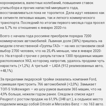
коронакризиса, валютных колебаний, повышения ставок
утильсбора и прочих напастей минувшего года,
восстанавливаться пока не торопится. Дела идут неважно как
в сегменте легковых машин, так и легкого коммерческого
транспорта. Последний по итогам первого месяца года просел
на 5,7% по отношению к январю 2020-го.
Всего с начала года россияне приобрели порядка 7200
коммерческих автомобилей. Львиная доля (38%) пришлась на
модели отечественной «Группы ГАЗ» — на них остановили свой
выбор 2700 человек, что на 25,4% меньше, чем в январе 2020-
го. На второй строчке с результатом в 1300 проданных машин
расположился УАЗ, которому, напротив, удалось продажи чуть
нарастить (+1,2%). А третьей — LADA (912 реализованных авто,
+48,1%).
За пределами лидерской тройки оказалась компания Ford,
сумевшая пристроить 766 автомобилей (+2,0%). Замыкает
ТОП-5 Volkswagen — из шоу-румов выехали 365 машин, что на
4,9% больше, нежели годом ранее. Следом в списке идет
Peugeot с ростом продаж на 61,9% (348 шт.), а седьмое место
поделили между собой Citroёn и Mercedes-Benz — по 163 авто.