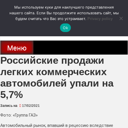
Перейти
Мы используем куки для наилучшего представления
к
содержимому
нашего сайта. Если Вы продолжите использовать сайт, мы
autodoc24.ru
будем считать что Вас это устраивает.
Privacy policy
Ok
Новости про современные автомобили и не только, новинки зарубежного
и отечественного автопрома
Меню
Российские продажи
легких коммерческих
автомобилей упали на
5,7%
Запись на
17/02/2021
Фото: «Группа ГАЗ»
Автомобильный рынок, впавший в рецессию вследствие