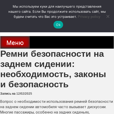
Перейти
Мы используем куки для наилучшего представления
к
содержимому
нашего сайта. Если Вы продолжите использовать сайт, мы
autodoc24.ru
будем считать что Вас это устраивает.
Privacy policy
Ok
Новости про современные автомобили и не только, новинки зарубежного
и отечественного автопрома
Меню
Ремни безопасности на
заднем сидении:
необходимость, законы
и безопасность
Запись на
12/02/2025
Вопрос о необходимости использования ремней безопасности
на заднем сидении автомобиля часто вызывает дискуссии.
Многие пассажиры, особенно на задних сиденьях,