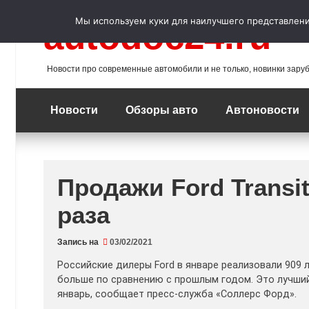
Перейти
к
Мы используем куки для наилучшего представления
autodoc24.ru
содержимому
Новости про современные автомобили и не только, новинки зару
Новости
Обзоры авто
Автоновости
Продажи Ford Transi
раза
Запись на
03/02/2021
Российские дилеры Ford в январе реализовали 909 ле
больше по сравнению с прошлым годом. Это лучший
январь, сообщает пресс-служба «Соллерс Форд».