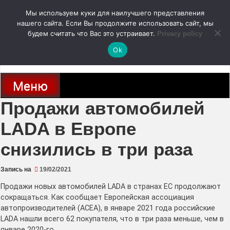
Перейти
Мы используем куки для наилучшего представления
к
содержимому
нашего сайта. Если Вы продолжите использовать сайт, мы
autodoc24.ru
будем считать что Вас это устраивает.
Privacy policy
Ok
Новости про современные автомобили и не только, новинки зарубежного
и отечественного автопрома
Меню
Продажи автомобилей
LADA в Европе
снизились в три раза
Запись на
19/02/2021
Продажи новых автомобилей LADA в странах ЕС продолжают
сокращаться. Как сообщает Европейская ассоциация
автопроизводителей (АСЕА), в январе 2021 года российские
LADA нашли всего 62 покупателя, что в три раза меньше, чем в
январе 2020-го.