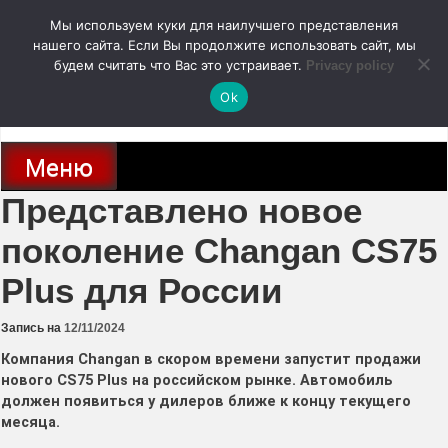
Перейти
Мы используем куки для наилучшего представления
к
содержимому
нашего сайта. Если Вы продолжите использовать сайт, мы
autodoc24.ru
будем считать что Вас это устраивает.
Privacy policy
Ok
Новости про современные автомобили и не только, новинки зарубежного
и отечественного автопрома
Меню
Представлено новое
поколение Changan CS75
Plus для России
Запись на
12/11/2024
Компания Changan в скором времени запустит продажи
нового CS75 Plus на российском рынке. Автомобиль
должен появиться у дилеров ближе к концу текущего
месяца.