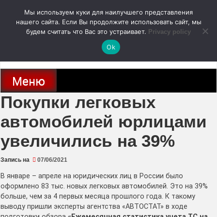
Перейти
Мы используем куки для наилучшего представления
к
содержимому
нашего сайта. Если Вы продолжите использовать сайт, мы
autodoc24.ru
будем считать что Вас это устраивает.
Privacy policy
Ok
Новости про современные автомобили и не только, новинки зарубежного
и отечественного автопрома
Меню
Покупки легковых
автомобилей юрлицами
увеличились на 39%
Запись на
07/06/2021
В январе – апреле на юридических лиц в России было
оформлено 83 тыс. новых легковых автомобилей. Это на 39%
больше, чем за 4 первых месяца прошлого года. К такому
выводу пришли эксперты агентства «АВТОСТАТ» в ходе
подготовки обзора
«Ежемесячная статистика учета ТС на