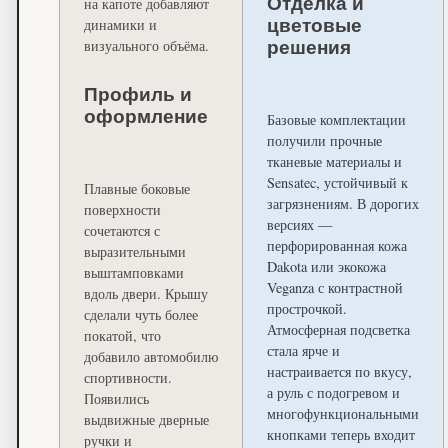
Отделка и
на капоте добавляют
динамики и
цветовые
визуального объёма.
решения
Профиль и
оформление
Базовые комплектации
получили прочные
тканевые материалы и
Sensatec, устойчивый к
Плавные боковые
загрязнениям. В дорогих
поверхности
версиях —
сочетаются с
перфорированная кожа
выразительными
Dakota или экокожа
выштамповками
Veganza с контрастной
вдоль двери. Крышу
прострочкой.
сделали чуть более
Атмосферная подсветка
покатой, что
стала ярче и
добавило автомобилю
настраивается по вкусу,
спортивности.
а руль с подогревом и
Появились
многофункциональными
выдвижные дверные
кнопками теперь входит
ручки и