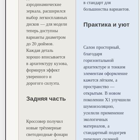
в стандарт для
аэродинамические
большинства вариантов.
зеркала, расширился
выбор легкосплавных
дисков — для модели
Практика и уют
теперь доступны
варианты диаметром
до 20 дюймов.
Салон просторный,
Каждая деталь
благодаря
хорошо вписывается
горизонтальной
в архитектуру кузова,
архитектуре и тонким
формируя эффект
элементам оформление
уверенного и
кажется лёгким, а
дорогого силуэта.
пространство —
открытым. В новом
Задняя часть
поколении X1 улучшили
шумоизоляцию,
усилили применение
экологичных
Кроссовер получил
материалов, а
новые трёхмерные
стандартный подогрев
светодиодные фонари
передних сидений