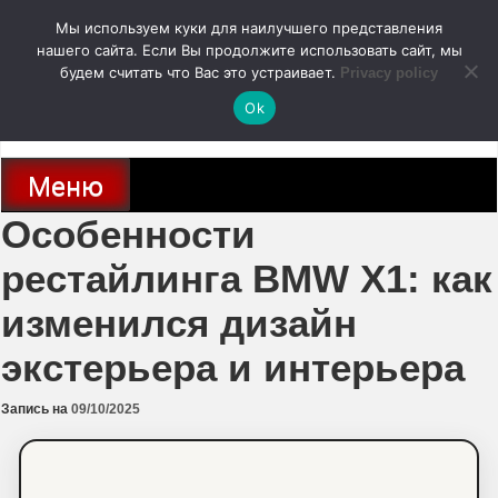
Перейти
Мы используем куки для наилучшего представления
к
содержимому
нашего сайта. Если Вы продолжите использовать сайт, мы
autodoc24.ru
будем считать что Вас это устраивает.
Privacy policy
Ok
Новости про современные автомобили и не только, новинки зарубежного
и отечественного автопрома
Меню
Особенности
рестайлинга BMW X1: как
изменился дизайн
экстерьера и интерьера
Запись на
09/10/2025