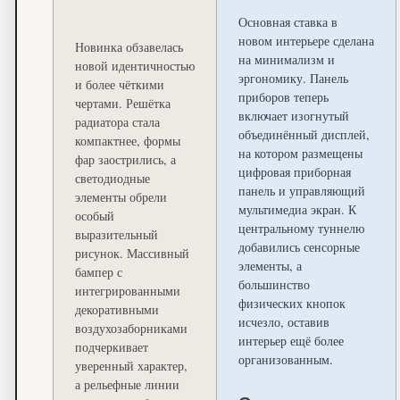
Основная ставка в
новом интерьере сделана
Новинка обзавелась
на минимализм и
новой идентичностью
эргономику. Панель
и более чёткими
приборов теперь
чертами. Решётка
включает изогнутый
радиатора стала
объединённый дисплей,
компактнее, формы
на котором размещены
фар заострились, а
цифровая приборная
светодиодные
панель и управляющий
элементы обрели
мультимедиа экран. К
особый
центральному туннелю
выразительный
добавились сенсорные
рисунок. Массивный
элементы, а
бампер с
большинство
интегрированными
физических кнопок
декоративными
исчезло, оставив
воздухозаборниками
интерьер ещё более
подчеркивает
организованным.
уверенный характер,
а рельефные линии