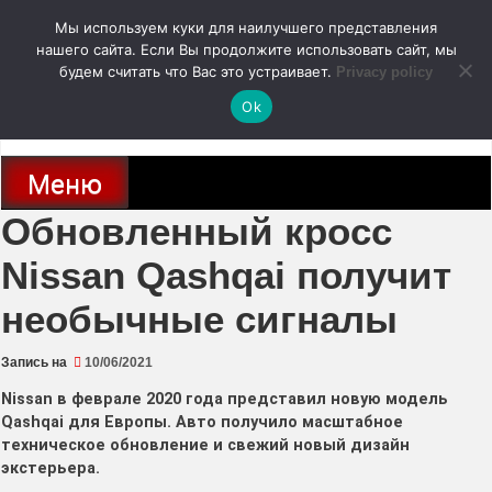
Перейти
Мы используем куки для наилучшего представления
к
содержимому
нашего сайта. Если Вы продолжите использовать сайт, мы
autodoc24.ru
будем считать что Вас это устраивает.
Privacy policy
Ok
Новости про современные автомобили и не только, новинки зарубежного
и отечественного автопрома
Меню
Обновленный кросс
Nissan Qashqai получит
необычные сигналы
Запись на
10/06/2021
Nissan в феврале 2020 года представил новую модель
Qashqai для Европы. Авто получило масштабное
техническое обновление и свежий новый дизайн
экстерьера.