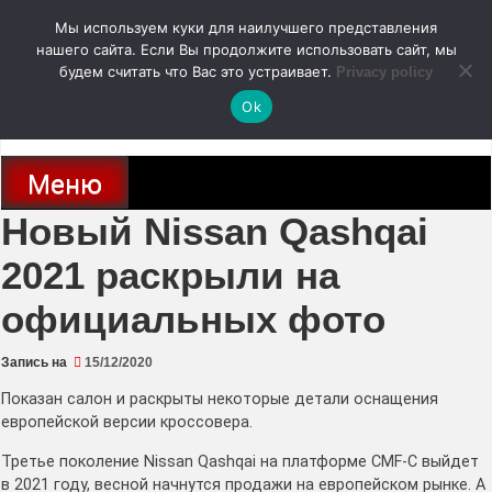
Перейти
Мы используем куки для наилучшего представления
к
содержимому
нашего сайта. Если Вы продолжите использовать сайт, мы
autodoc24.ru
будем считать что Вас это устраивает.
Privacy policy
Ok
Новости про современные автомобили и не только, новинки зарубежного
и отечественного автопрома
Меню
Новый Nissan Qashqai
2021 раскрыли на
официальных фото
Запись на
15/12/2020
Показан салон и раскрыты некоторые детали оснащения
европейской версии кроссовера.
Третье поколение Nissan Qashqai на платформе CMF-С выйдет
в 2021 году, весной начнутся продажи на европейском рынке. А