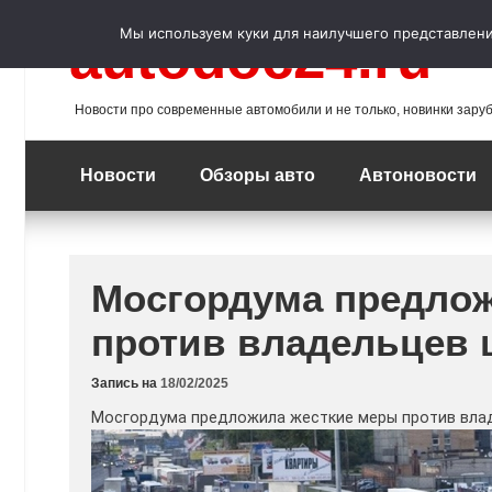
Перейти
к
Мы используем куки для наилучшего представления
autodoc24.ru
содержимому
Новости про современные автомобили и не только, новинки зару
Новости
Обзоры авто
Автоновости
Мосгордума предло
против владельцев
Запись на
18/02/2025
Мосгордума предложила жесткие меры против вла