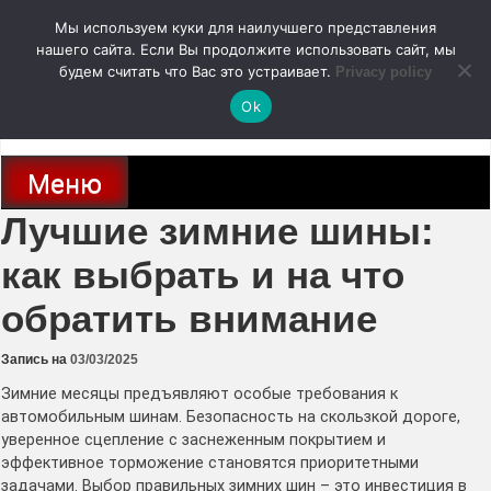
Перейти
Мы используем куки для наилучшего представления
к
содержимому
нашего сайта. Если Вы продолжите использовать сайт, мы
autodoc24.ru
будем считать что Вас это устраивает.
Privacy policy
Ok
Новости про современные автомобили и не только, новинки зарубежного
и отечественного автопрома
Меню
Лучшие зимние шины:
как выбрать и на что
обратить внимание
Запись на
03/03/2025
Зимние месяцы предъявляют особые требования к
автомобильным шинам. Безопасность на скользкой дороге,
уверенное сцепление с заснеженным покрытием и
эффективное торможение становятся приоритетными
задачами. Выбор правильных зимних шин – это инвестиция в