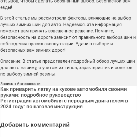
отзывов, чтобы сделать осознанный выбор. Безопасной вам
езды!
В этой статье мы рассмотрели факторы, влияющие на выбор
лучших зимних шин для авто. Надеемся, эта информация
поможет вам принять взвешенное решение. Помните,
безопасность на дороге зависит от правильного выбора шин и
соблюдения правил эксплуатации. Удачи в выборе и
безопасных вам зимних дорог!
Описание: В статье представлен подробный обзор лучших шин
для авто на зиму, с учетом их типов, характеристик и советов
по выбору зимней резины.
Запись в
Автоновости
Навигация
Как приварить латку на кузове автомобиля своими
руками: подробное руководство
по
Регистрация автомобиля с неродным двигателем в
записям
2024 году: пошаговая инструкция
Добавить комментарий