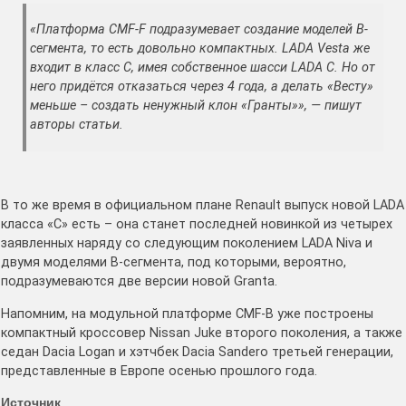
«Платформа CMF-F подразумевает создание моделей B-
сегмента, то есть довольно компактных. LADA Vesta же
входит в класс C, имея собственное шасси LADA C. Но от
него придётся отказаться через 4 года, а делать «Весту»
меньше – создать ненужный клон «Гранты»», — пишут
авторы статьи.
В то же время в официальном плане Renault выпуск новой LADA
класса «C» есть – она станет последней новинкой из четырех
заявленных наряду со следующим поколением LADA Niva и
двумя моделями B-сегмента, под которыми, вероятно,
подразумеваются две версии новой Granta.
Напомним, на модульной платформе CMF-B уже построены
компактный кроссовер Nissan Juke второго поколения, а также
седан Dacia Logan и хэтчбек Dacia Sandero третьей генерации,
представленные в Европе осенью прошлого года.
Источник