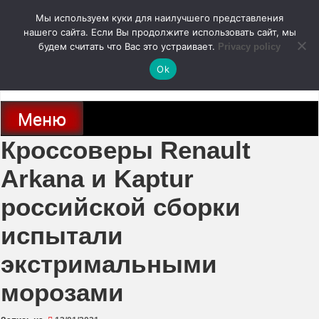
Перейти
Мы используем куки для наилучшего представления
к
содержимому
нашего сайта. Если Вы продолжите использовать сайт, мы
autodoc24.ru
будем считать что Вас это устраивает.
Privacy policy
Ok
Новости про современные автомобили и не только, новинки зарубежного
и отечественного автопрома
Меню
Кроссоверы Renault
Arkana и Kaptur
российской сборки
испытали
экстримальными
морозами