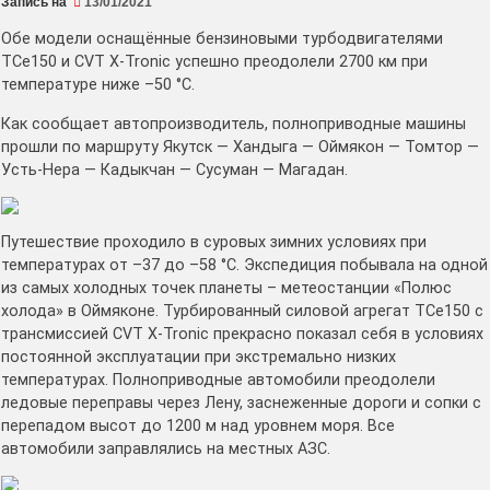
Запись на
13/01/2021
Обе модели оснащённые бензиновыми турбодвигателями
ТСе150 и CVT X-Tronic успешно преодолели 2700 км при
температуре ниже –50 °C.
Как сообщает автопроизводитель, полноприводные машины
прошли по маршруту Якутск — Хандыга — Оймякон — Томтор —
Усть-Нера — Кадыкчан — Сусуман — Магадан.
Путешествие проходило в суровых зимних условиях при
температурах от –37 до –58 °C. Экспедиция побывала на одной
из самых холодных точек планеты – метеостанции «Полюс
холода» в Оймяконе. Турбированный силовой агрегат ТСе150 с
трансмиссией CVT X-Tronic прекрасно показал себя в условиях
постоянной эксплуатации при экстремально низких
температурах. Полноприводные автомобили преодолели
ледовые переправы через Лену, заснеженные дороги и сопки с
перепадом высот до 1200 м над уровнем моря. Все
автомобили заправлялись на местных АЗС.