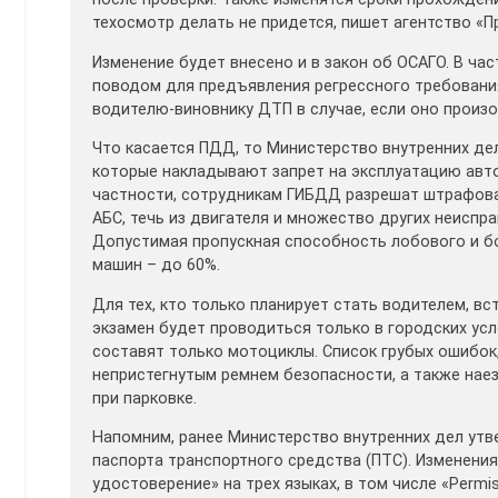
техосмотр делать не придется, пишет агентство «П
Изменение будет внесено и в закон об ОСАГО. В ч
поводом для предъявления регрессного требовани
водителю-виновнику ДТП в случае, если оно произо
Что касается ПДД, то Министерство внутренних де
которые накладывают запрет на эксплуатацию автом
частности, сотрудникам ГИБДД разрешат штрафова
АБС, течь из двигателя и множество других неиспр
Допустимая пропускная способность лобового и бо
машин – до 60%.
Для тех, кто только планирует стать водителем, вст
экзамен будет проводиться только в городских усл
составят только мотоциклы. Список грубых ошибок,
непристегнутым ремнем безопасности, а также на
при парковке.
Напомним, ранее Министерство внутренних дел утв
паспорта транспортного средства (ПТС). Изменения
удостоверение» на трех языках, в том числе «Permis 