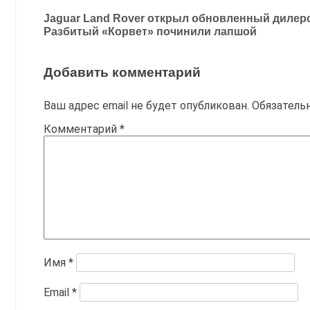
Навигация
Jaguar Land Rover открыл обновленный дилерс
Разбитый «Корвет» починили лапшой
по
записям
Добавить комментарий
Ваш адрес email не будет опубликован.
Обязатель
Комментарий
*
Имя
*
Email
*