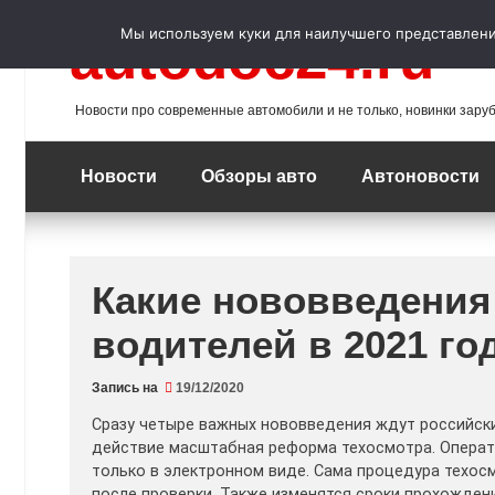
Перейти
к
Мы используем куки для наилучшего представления
autodoc24.ru
содержимому
Новости про современные автомобили и не только, новинки зару
Новости
Обзоры авто
Автоновости
Какие нововведения
водителей в 2021 го
Запись на
19/12/2020
Сразу четыре важных нововведения ждут российских 
действие масштабная реформа техосмотра. Операт
только в электронном виде. Сама процедура техо
после проверки. Также изменятся сроки прохожден