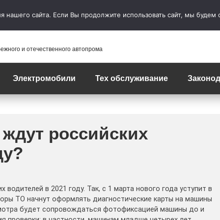
 нашего сайта. Если Вы продолжите использовать сайт, мы будем сч
бежного и отечественного автопрома
Электромобили
Тех обслуживание
Законод
 ждут российских
ду?
водителей в 2021 году. Так, с 1 марта нового года уступит в
оры ТО начнут оформлять диагностические карты на машины
смотра будет сопровождаться фотофиксацией машины до и
ия проверки: в частности, машинам младше четырех лет