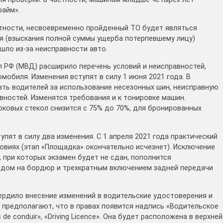
райм».
астности, несвоевременно пройденный ТО будет являться
я (взыскания полной суммы ущерба потерпевшему лицу)
шло из-за неисправности авто.
л РФ (МВД) расширило перечень условий и неисправностей,
обиля. Изменения вступят в силу 1 июня 2021 года. В
ть водителей за использование несезонных шин, неисправную
авностей. Изменятся требования и к тонировке машин.
ковых стекол снизится с 75% до 70%, для бронированных
упят в силу два изменения. С 1 апреля 2021 года практический
овиях (этап «Площадка» окончательно исчезнет). Исключение
 при которых экзамен будет не сдан, пополнится
ездом на бордюр и трехкратным включением задней передачи
ердило внесение изменений в водительские удостоверения и
 предполагают, что в правах появится надпись «Водительское
de conduir», «Driving Licence». Она будет расположена в верхней