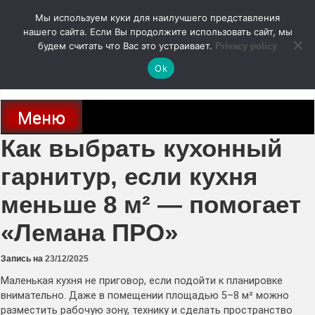
Перейти
Мы используем куки для наилучшего представления
к
содержимому
нашего сайта. Если Вы продолжите использовать сайт, мы
autodoc24.ru
будем считать что Вас это устраивает.
Privacy policy
Ok
Новости про современные автомобили и не только, новинки зарубежного
и отечественного автопрома
Меню
Как выбрать кухонный
гарнитур, если кухня
меньше 8 м² — помогает
«Лемана ПРО»
Запись на
23/12/2025
Маленькая кухня не приговор, если подойти к планировке
внимательно. Даже в помещении площадью 5–8 м² можно
разместить рабочую зону, технику и сделать пространство