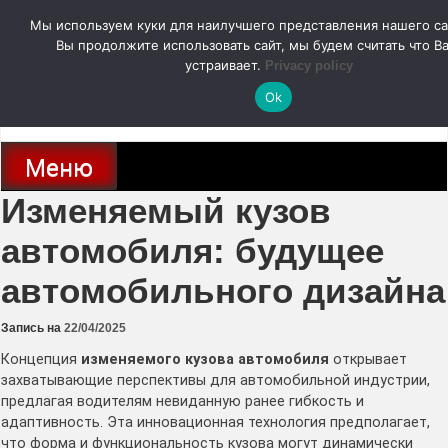
Перейти
Мы используем куки для наилучшего представления нашего са
к
содержимому
Вы продолжите использовать сайт, мы будем считать что Ва
autodoc24.ru
устраивает.
Privacy policy
Ok
Новости про современные автомобили и не только, новинки зарубежного
и отечественного автопрома
Меню
Изменяемый кузов
автомобиля: будущее
автомобильного дизайна
Запись на
22/04/2025
Концепция
изменяемого кузова автомобиля
открывает
захватывающие перспективы для автомобильной индустрии,
предлагая водителям невиданную ранее гибкость и
адаптивность. Эта инновационная технология предполагает,
что форма и функциональность кузова могут динамически