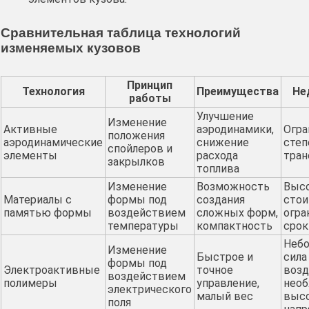
Сравнительная таблица технологий
изменяемых кузовов
Принцип
Технология
Преимущества
Не
работы
Улучшение
Изменение
Активные
аэродинамики,
Огра
положения
аэродинамические
снижение
степ
спойлеров и
элементы
расхода
тра
закрылков
топлива
Изменение
Возможность
Выс
Материалы с
формы под
создания
стои
памятью формы
воздействием
сложных форм,
огра
температуры
компактность
срок
Неб
Изменение
Быстрое и
сила
формы под
Электроактивные
точное
возд
воздействием
полимеры
управление,
необ
электрического
малый вес
выс
поля