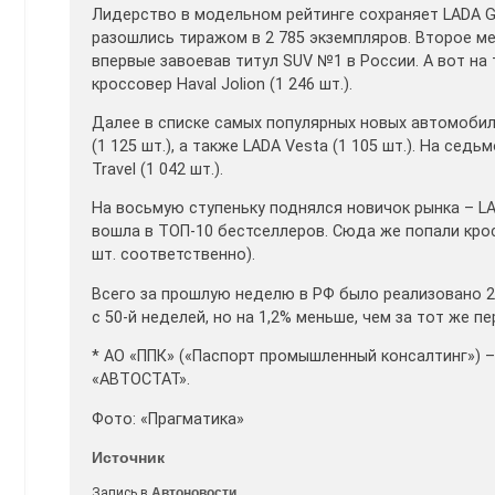
Лидерство в модельном рейтинге сохраняет LADA G
разошлись тиражом в 2 785 экземпляров. Второе ме
впервые завоевав титул SUV №1 в России. А вот на
кроссовер Haval Jolion (1 246 шт.).
Далее в списке самых популярных новых автомобиле
(1 125 шт.), а также LADA Vesta (1 105 шт.). На се
Travel (1 042 шт.).
На восьмую ступеньку поднялся новичок рынка – LA
вошла в ТОП-10 бестселлеров. Сюда же попали крос
шт. соответственно).
Всего за прошлую неделю в РФ было реализовано 2
с 50-й неделей, но на 1,2% меньше, чем за тот же пе
* АО «ППК» («Паспорт промышленный консалтинг») 
«АВТОСТАТ».
Фото: «Прагматика»
Источник
Запись в
Автоновости