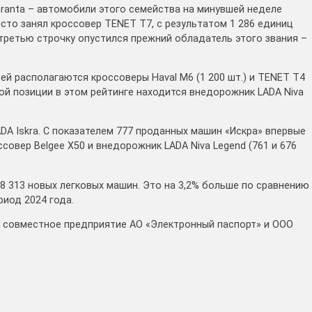
ranta – автомобили этого семейства на минувшей неделе
сто занял кроссовер TENET T7, с результатом 1 286 единиц
 третью строчку опустился прежний обладатель этого звания –
й располагаются кроссоверы Haval M6 (1 200 шт.) и TENET T4
дьмой позиции в этом рейтинге находится внедорожник LADA Niva
DA Iskra. С показателем 777 проданных машин «Искра» впервые
совер Belgee X50 и внедорожник LADA Niva Legend (761 и 676
8 313 новых легковых машин. Это на 3,2% больше по сравнению
риод 2024 года.
– совместное предприятие АО «Электронный паспорт» и ООО