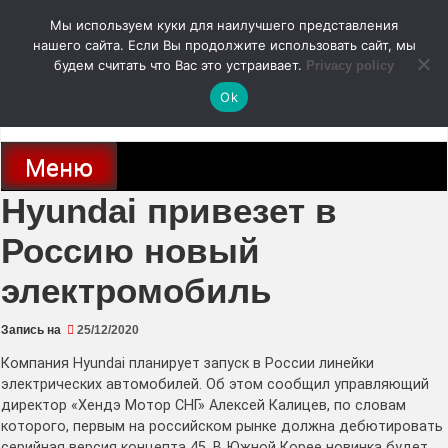
Перейти
Мы используем куки для наилучшего представления
к
содержимому
нашего сайта. Если Вы продолжите использовать сайт, мы
autodoc24.ru
будем считать что Вас это устраивает.
Privacy policy
Ok
Новости про современные автомобили и не только, новинки зарубежного
и отечественного автопрома
Меню
Hyundai привезет в
Россию новый
электромобиль
Запись на
25/12/2020
Компания Hyundai планирует запуск в России линейки
электрических автомобилей. Об этом сообщил управляющий
директор «Хендэ Мотор СНГ» Алексей Калицев, по словам
которого, первым на российском рынке должна дебютировать
серийная версия концепта 45. В Южной Корее новинка будет