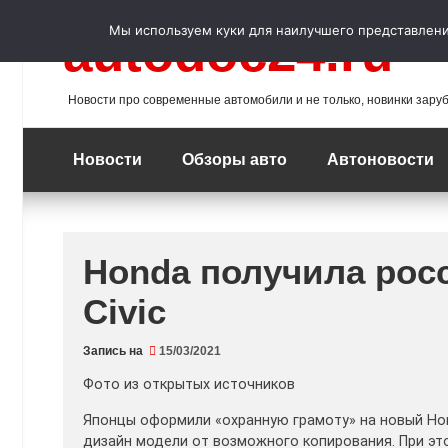
Перейти
к
Мы используем куки для наилучшего представления
autodoc24.ru
содержимому
Новости про современные автомобили и не только, новинки зару
Новости
Обзоры авто
Автоновости
Honda получила рос
Civic
Запись на
15/03/2021
Фото из открытых источников
Японцы оформили «охранную грамоту» на новый Hon
дизайн модели от возможного копирования. При эт