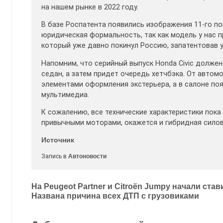
на нашем рынке в 2022 году.
В базе Роспатента появились изображения 11-го по
юридическая формальность, так как модель у нас п
который уже давно покинул Россию, запатентовав у
Напомним, что серийный выпуск Honda Civic должен
седан, а затем придет очередь хетчбэка. От автом
элементами оформления экстерьера, а в салоне по
мультимедиа.
К сожалению, все технические характеристики пока 
привычными моторами, окажется и гибридная силов
Источник
Запись в
Автоновости
Навигация
На Peugeot Partner и Citroёn Jumpy начали ста
Названа причина всех ДТП с грузовиками
по
записям