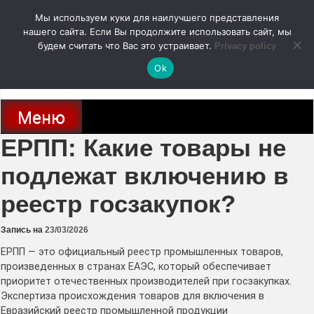
Перейти
Мы используем куки для наилучшего представления
к
содержимому
нашего сайта. Если Вы продолжите использовать сайт, мы
autodoc24.ru
будем считать что Вас это устраивает.
Privacy policy
Ok
Новости про современные автомобили и не только, новинки зарубежного
и отечественного автопрома
Меню
ЕРПП: Какие товары не
подлежат включению в
реестр госзакупок?
Запись на
23/03/2026
ЕРПП — это официальный реестр промышленных товаров,
произведенных в странах ЕАЭС, который обеспечивает
приоритет отечественных производителей при госзакупках.
Экспертиза происхождения товаров для включения в
Евразийский реестр промышленной продукции