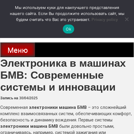
Перейти
Мы используем куки для наилучшего представления
к
содержимому
нашего сайта. Если Вы продолжите использовать сайт, мы
autodoc24.ru
будем считать что Вас это устраивает.
Privacy policy
Ok
Новости про современные автомобили и не только, новинки зарубежного
и отечественного автопрома
Меню
Электроника в машинах
БМВ: Современные
системы и инновации
Запись на
30/04/2025
Современная
электроники машина БМВ
– это сложнейший
комплекс взаимосвязанных систем, обеспечивающих комфорт,
безопасность и динамику вождения. Первые системы
электроники машина БМВ
были довольно простыми,
ограничиваясь, например, системой зажигания или