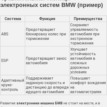
электронных систем BMW (пример)
Система
Функция
Преимущества
Сохраняет
Предотвращает
управляемость
ABS
блокировку колес при
автомобиля при
торможении
экстренном
торможении
Улучшает
устойчивость
Предотвращает занос
автомобиля в
ESP
автомобиля
сложных
дорожных
условиях
Поддерживает
Повышает
Адаптивный
заданную скорость и
комфорт вождения
круиз-
дистанцию до впереди
на
контроль
идущего автомобиля
автомагистралях
Развитие
электроники машина БМВ
не стоит на месте, и в