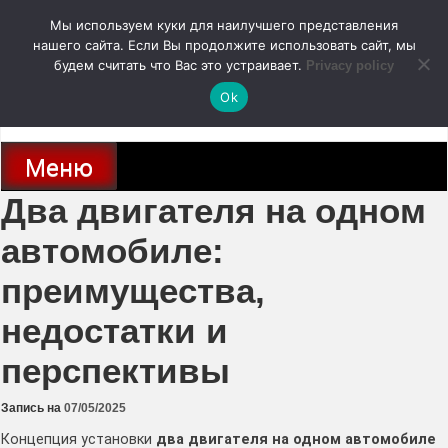
Перейти
Мы используем куки для наилучшего представления
к
содержимому
нашего сайта. Если Вы продолжите использовать сайт, мы
autodoc24.ru
будем считать что Вас это устраивает.
Privacy policy
Ok
Новости про современные автомобили и не только, новинки зарубежного
и отечественного автопрома
Меню
Два двигателя на одном
автомобиле:
преимущества,
недостатки и
перспективы
Запись на
07/05/2025
Концепция установки
два двигателя на одном автомобиле