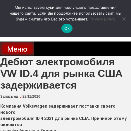
Перейти
Мы используем куки для наилучшего представления
к
содержимому
нашего сайта. Если Вы продолжите использовать сайт, мы
autodoc24.ru
будем считать что Вас это устраивает.
Privacy policy
Ok
Новости про современные автомобили и не только, новинки зарубежного
и отечественного автопрома
Меню
Дебют электромобиля
VW ID.4 для рынка США
задерживается
Запись на
22/11/2020
Компания Volkswagen задерживает поставки своего
нового
электромобиля ID.4 2021 для рынка США. Причиной этому
являются
штрафы бренда в Европе.