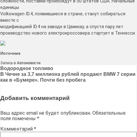
сложности, поставки произойдут в 50 штатов США. Начальные
единицы
Volkswagen ID.4, появившиеся в стране, станут собираться
вместе с
модификацией ID.4 на заводе в Цвиккау, а спустя пару лет
производство нового электрокроссовера стартует в Теннесси.
Источник
Запись в
Автоновости
Навигация
Водородное топливо
В Чечне за 3,7 миллиона рублей продают BMW 7 серии
по
как в «Бумере». Почти без пробега
записям
Добавить комментарий
Ваш адрес email не будет опубликован.
Обязательные
поля помечены
*
Комментарий
*