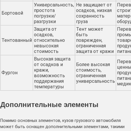
Универсальность,
Не защищает от
Перев
простота
осадков, низкая
строи
Бортовой
погрузки/
сохранность
матер
разгрузки
груза
обору
Защита от
Тент может
Перев
осадков,
быть
пром
Тентованный
относительно
поврежден,
товар
невысокая
ограниченная
проду
стоимость
защита от кражи
питан
Высокая защита
Перев
от осадков и
Более высокая
ценны
кражи,
стоимость,
Фургон
проду
возможность
ограниченная
питани
поддержания
универсальность
медик
температуры
Дополнительные элементы
Помимо основных элементов, кузов грузового автомобиля
может быть оснащен дополнительными элементами, такими