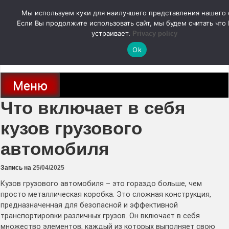
Перейти
Мы используем куки для наилучшего представления нашего 
к
содержимому
Если Вы продолжите использовать сайт, мы будем считать что 
autodoc24.ru
устраивает.
Privacy policy
Ok
Новости про современные автомобили и не только, новинки зарубежного
и отечественного автопрома
Меню
Что включает в себя
кузов грузового
автомобиля
Запись на
25/04/2025
Кузов грузового автомобиля – это гораздо больше, чем
просто металлическая коробка. Это сложная конструкция,
предназначенная для безопасной и эффективной
транспортировки различных грузов. Он включает в себя
множество элементов, каждый из которых выполняет свою