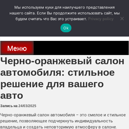
Перейти
Мы используем куки для наилучшего представления
к
содержимому
нашего сайта. Если Вы продолжите использовать сайт, мы
autodoc24.ru
будем считать что Вас это устраивает.
Privacy policy
Ok
Новости про современные автомобили и не только, новинки зарубежного
и отечественного автопрома
Меню
Черно-оранжевый салон
автомобиля: стильное
решение для вашего
авто
Запись на
24/03/2025
Черно-оранжевый салон автомобиля – это смелое и стильное
решение, позволяющее подчеркнуть индивидуальность
владельца и создать неповторимую атмосферу в салоне․