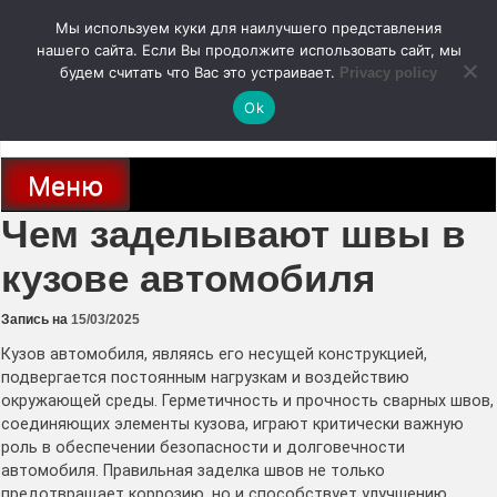
Перейти
Мы используем куки для наилучшего представления
к
содержимому
нашего сайта. Если Вы продолжите использовать сайт, мы
autodoc24.ru
будем считать что Вас это устраивает.
Privacy policy
Ok
Новости про современные автомобили и не только, новинки зарубежного
и отечественного автопрома
Меню
Чем заделывают швы в
кузове автомобиля
Запись на
15/03/2025
Кузов автомобиля, являясь его несущей конструкцией,
подвергается постоянным нагрузкам и воздействию
окружающей среды․ Герметичность и прочность сварных швов,
соединяющих элементы кузова, играют критически важную
роль в обеспечении безопасности и долговечности
автомобиля․ Правильная заделка швов не только
предотвращает коррозию, но и способствует улучшению