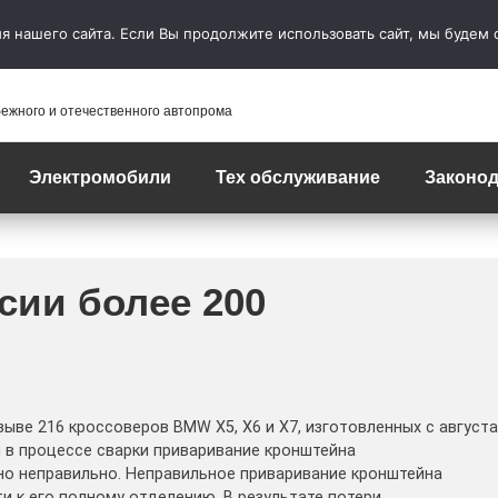
 нашего сайта. Если Вы продолжите использовать сайт, мы будем сч
бежного и отечественного автопрома
Электромобили
Тех обслуживание
Законод
сии более 200
ве 216 кроссоверов BMW X5, X6 и X7, изготовленных с августа
и в процессе сварки приваривание кронштейна
но неправильно. Неправильное приваривание кронштейна
и к его полному отделению. В результате потери