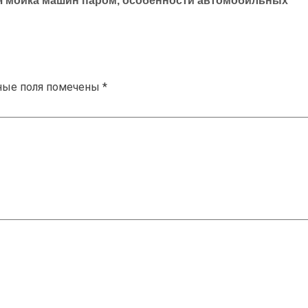
я мойка машин паром, особенности автомобильных
ные поля помечены
*