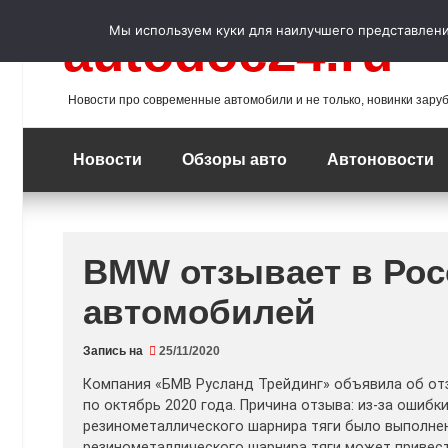
Перейти
к
Мы используем куки для наилучшего представления
autodoc24.ru
содержимому
Новости про современные автомобили и не только, новинки зару
Новости
Обзоры авто
Автоновости
BMW отзывает в Рос
автомобилей
Запись на
25/11/2020
Компания «БМВ Русланд Трейдинг» объявила об отзы
по октябрь 2020 года. Причина отзыва: из-за ошибк
резинометаллического шарнира тяги было выполне
резинометаллического шарнира тяги может привест