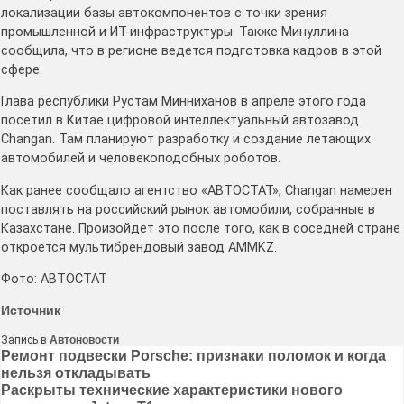
локализации базы автокомпонентов с точки зрения
промышленной и ИТ-инфраструктуры. Также Минуллина
сообщила, что в регионе ведется подготовка кадров в этой
сфере.
Глава республики Рустам Минниханов в апреле этого года
посетил в Китае цифровой интеллектуальный автозавод
Changan. Там планируют разработку и создание летающих
автомобилей и человекоподобных роботов.
Как ранее сообщало агентство «АВТОСТАТ», Changan намерен
поставлять на российский рынок автомобили, собранные в
Казахстане. Произойдет это после того, как в соседней стране
откроется мультибрендовый завод AMMKZ.
Фото: АВТОСТАТ
Источник
Запись в
Автоновости
Навигация
Ремонт подвески Porsche: признаки поломок и когда
нельзя откладывать
по
Раскрыты технические характеристики нового