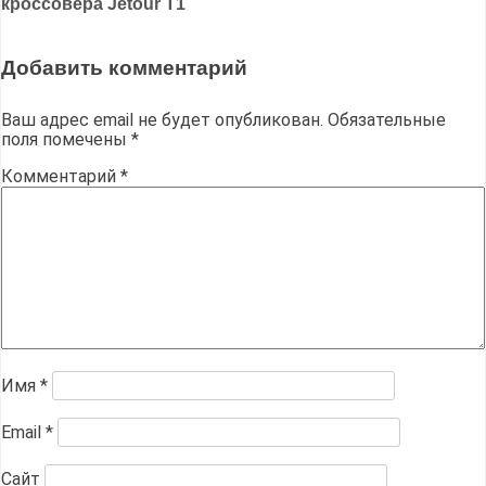
записям
кроссовера Jetour T1
Добавить комментарий
Ваш адрес email не будет опубликован.
Обязательные
поля помечены
*
Комментарий
*
Имя
*
Email
*
Сайт