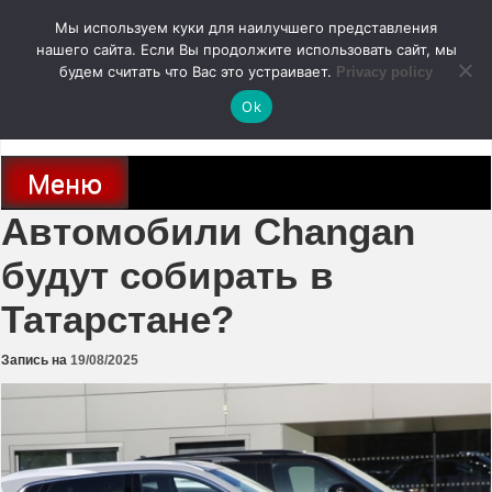
Перейти
Мы используем куки для наилучшего представления
к
содержимому
нашего сайта. Если Вы продолжите использовать сайт, мы
autodoc24.ru
будем считать что Вас это устраивает.
Privacy policy
Ok
Новости про современные автомобили и не только, новинки зарубежного
и отечественного автопрома
Меню
Автомобили Changan
будут собирать в
Татарстане?
Запись на
19/08/2025