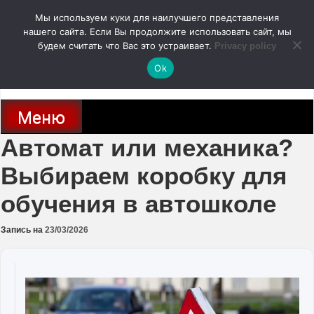
Перейти
Мы используем куки для наилучшего представления
к
содержимому
нашего сайта. Если Вы продолжите использовать сайт, мы
autodoc24.ru
будем считать что Вас это устраивает.
Privacy policy
Ok
Новости про современные автомобили и не только, новинки зарубежного
и отечественного автопрома
Меню
Автомат или механика?
Выбираем коробку для
обучения в автошколе
Запись на
23/03/2026