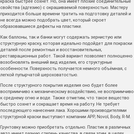
краска быстрее сохнет. Но, она имеет плохие соединительные
свойства (адгезию) с окрашиваемой поверхностью. Мастеру
приходится больше времени тратить на подготовку деталей и
не всегда можно подобрать цвет, который скроет
образовавшиеся дефекты на пластике.
Как баллоны, так и банки могут содержать зернистую или
структурную краску, которая идеально подойдет для покраски
деталей после ремонтных и восстановительных,
реставрационных работ. Такой вариант позволяет полноценно
возобновлять внешний вид изделия, его структурные
особенности. Поверхность получается немного объёмная, с
легкой пупырчатой шероховатостью.
После структурного покрытия изделия оно будет более
восприимчиво к механическому воздействию, не восприимчиво
к среднему огню и воде. Также отметим, что такое вещество
быстро сохнет и сокращает время на работу. Не требует
последующего нанесения лака. Хорошими производителями
структурной краски выступают компании APP, Novol, Body, R-M.
Грунтовку можно приобретать отдельно. Пластик в различных
авто имеет разную степень качества, в связи этим, в целях