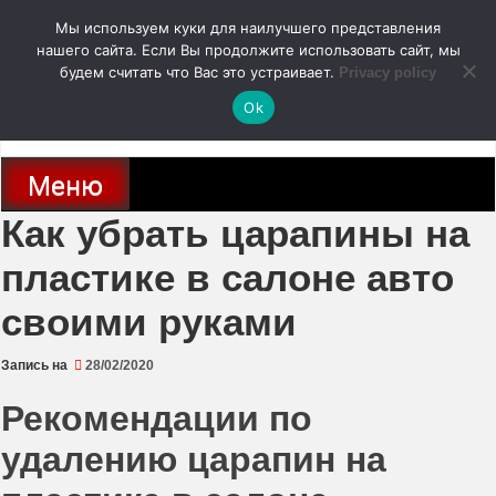
Перейти
Мы используем куки для наилучшего представления
к
содержимому
нашего сайта. Если Вы продолжите использовать сайт, мы
autodoc24.ru
будем считать что Вас это устраивает.
Privacy policy
Ok
Новости про современные автомобили и не только, новинки зарубежного
и отечественного автопрома
Меню
Как убрать царапины на
пластике в салоне авто
своими руками
Запись на
28/02/2020
Рекомендации по
удалению царапин на