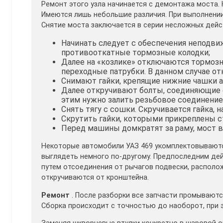
Ремонт этого узла начинается с демонтажа моста. 
Имеются лишь небольшие различия. При выполнени
Снятие моста заключается в серии несложных дейс
Начинать следует с обеспечения неподви
противооткатные тормозные колодки;
Далее на «козлике» отключаются тормозн
переходные патрубки. В данном случае от
Снимают гайки, крепящие нижние чашки а
Далее откручивают болты, соединяющие 
этим нужно залить резьбовое соединение
Снять тягу с сошки. Скручивается гайка, 
Скрутить гайки, которыми прикреплены с
Перед машины домкратят за раму, мост 
Некоторые автомобили УАЗ 469 укомплектовываютс
выглядеть немного по-другому. Предпоследним де
путем отсоединения от рычагов подвески, располож
откручиваются от кронштейна.
Ремонт
. После разборки все запчасти промываютс
Сборка происходит с точностью до наоборот, при 