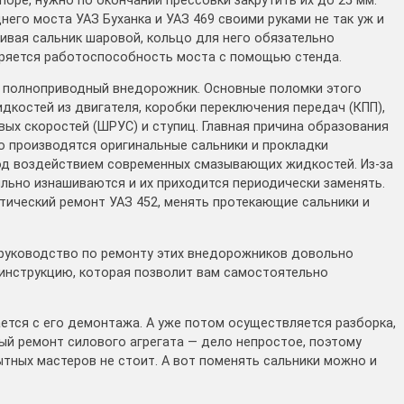
оре, нужно по окончании прессовки закрутить их до 25 мм.
его моста УАЗ Буханка и УАЗ 469 своими руками не так уж и
ливая сальник шаровой, кольцо для него обязательно
еряется работоспособность моста с помощью стенда.
й полноприводный внедорожник. Основные поломки этого
костей из двигателя, коробки переключения передач (КПП),
вых скоростей (ШРУС) и ступиц. Главная причина образования
го производятся оригинальные сальники и прокладки
под воздействием современных смазывающих жидкостей. Из-за
льно изнашиваются и их приходится периодически заменять.
тический ремонт УАЗ 452, менять протекающие сальники и
 руководство по ремонту этих внедорожников довольно
инструкцию, которая позволит вам самостоятельно
ется с его демонтажа. А уже потом осуществляется разборка,
ый ремонт силового агрегата — дело непростое, поэтому
тных мастеров не стоит. А вот поменять сальники можно и