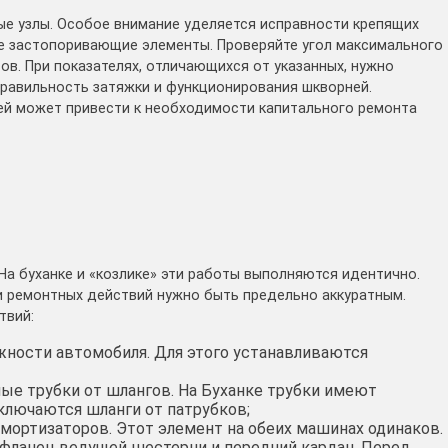
е узлы. Особое внимание уделяется исправности крепящих
е застопоривающие элементы. Проверяйте угол максимального
ов. При показателях, отличающихся от указанных, нужно
правильность затяжки и функционирования шкворней.
ей может привести к необходимости капитального ремонта
На буханке и «козлике» эти работы выполняются идентично.
и ремонтных действий нужно быть предельно аккуратным.
твий:
жности автомобиля. Для этого устанавливаются
ые трубки от шлангов. На Буханке трубки имеют
ключаются шланги от патрубков;
мортизаторов. Этот элемент на обеих машинах одинаков.
фланец ведущей шестерни и передний кардан. Перед