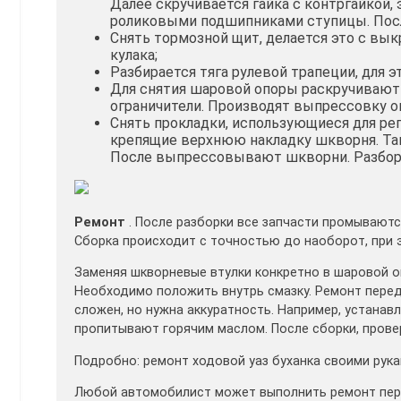
Далее скручивается гайка с контргайкой,
роликовыми подшипниками ступицы. После
Снять тормозной щит, делается это с вы
кулака;
Разбирается тяга рулевой трапеции, для э
Для снятия шаровой опоры раскручивают 
ограничители. Производят выпрессовку о
Снять прокладки, использующиеся для рег
крепящие верхнюю накладку шкворня. Так
После выпрессовывают шкворни. Разбор
Ремонт
. После разборки все запчасти промываютс
Сборка происходит с точностью до наоборот, при 
Заменяя шкворневые втулки конкретно в шаровой оп
Необходимо положить внутрь смазку. Ремонт передн
сложен, но нужна аккуратность. Например, устанав
пропитывают горячим маслом. После сборки, пров
Подробно: ремонт ходовой уаз буханка своими рука
Любой автомобилист может выполнить ремонт перед