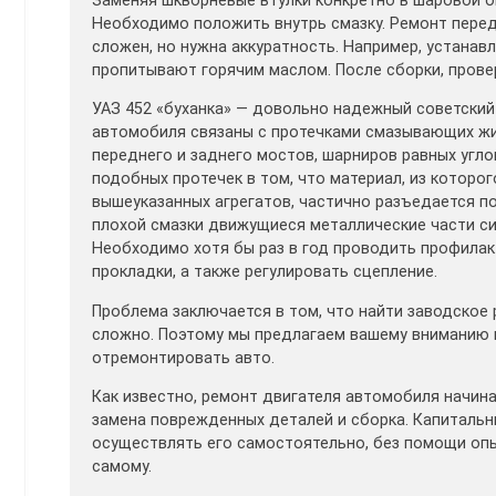
Заменяя шкворневые втулки конкретно в шаровой оп
Необходимо положить внутрь смазку. Ремонт передн
сложен, но нужна аккуратность. Например, устанав
пропитывают горячим маслом. После сборки, пров
УАЗ 452 «буханка» — довольно надежный советски
автомобиля связаны с протечками смазывающих жид
переднего и заднего мостов, шарниров равных угло
подобных протечек в том, что материал, из которо
вышеуказанных агрегатов, частично разъедается 
плохой смазки движущиеся металлические части си
Необходимо хотя бы раз в год проводить профилак
прокладки, а также регулировать сцепление.
Проблема заключается в том, что найти заводское
сложно. Поэтому мы предлагаем вашему вниманию 
отремонтировать авто.
Как известно, ремонт двигателя автомобиля начина
замена поврежденных деталей и сборка. Капитальн
осуществлять его самостоятельно, без помощи опы
самому.