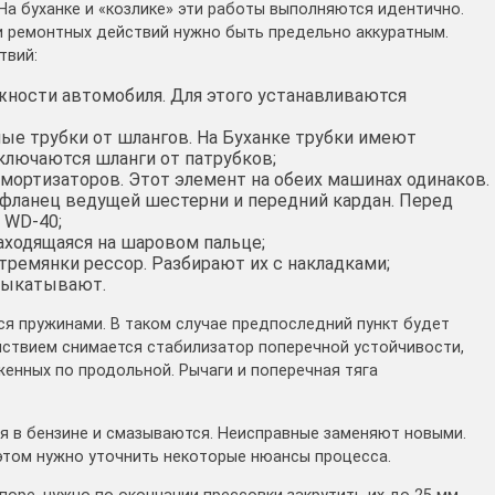
На буханке и «козлике» эти работы выполняются идентично.
и ремонтных действий нужно быть предельно аккуратным.
твий:
жности автомобиля. Для этого устанавливаются
ые трубки от шлангов. На Буханке трубки имеют
ключаются шланги от патрубков;
мортизаторов. Этот элемент на обеих машинах одинаков.
фланец ведущей шестерни и передний кардан. Перед
 WD-40;
находящаяся на шаровом пальце;
тремянки рессор. Разбирают их с накладками;
выкатывают.
я пружинами. В таком случае предпоследний пункт будет
йствием снимается стабилизатор поперечной устойчивости,
енных по продольной. Рычаги и поперечная тяга
я в бензине и смазываются. Неисправные заменяют новыми.
этом нужно уточнить некоторые нюансы процесса.