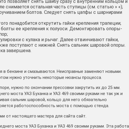
 это позволяет снять шайбу сразу с внутренним кольцом и
 снимается остальная часть ступицы (см. статью » «);
кручиванием болтов. Следует снять цапфы с шарнирами
того понадобится открутить гайки крепления трапеции;
болты ее крепления к полуоси. Демонтировать опоры-
пор;
улировки с кулака и рычаг. Далее отвинчивают гайки,
же поступают с нижней. Снять сальник шаровой опоры.
ка завершена.
я в бензине и смазываются. Неисправные заменяют новыми.
этом нужно уточнить некоторые нюансы процесса.
оре, нужно по окончании прессовки закрутить их до 25 мм.
его моста УАЗ Буханка и УАЗ 469 своими руками не так уж и
ливая сальник шаровой, кольцо для него обязательно
еряется работоспособность моста с помощью стенда.
ми от настоящего мастера для сайта сайт.
него моста УАЗ Буханка и УАЗ 469 своими руками. Эта работа