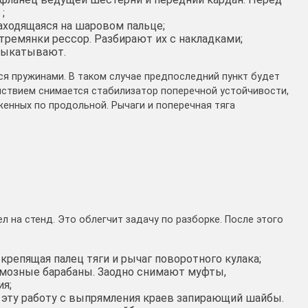
;
находящаяся на шаровом пальце;
тремянки рессор. Разбирают их с накладками;
выкатывают.
я пружинами. В таком случае предпоследний пункт будет
йствием снимается стабилизатор поперечной устойчивости,
енных по продольной. Рычаги и поперечная тяга
 на стенд. Это облегчит задачу по разборке. После этого
крепящая палец тяги и рычаг поворотного кулака;
мозные барабаны. Заодно снимают муфты,
я;
 эту работу с выпрямления краев запирающий шайбы.