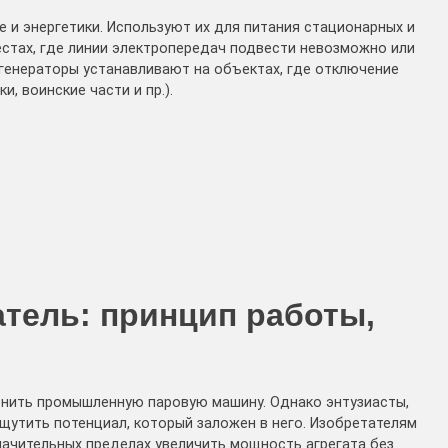
е и энергетики. Используют их для питания стационарных и
естах, где линии электропередач подвести невозможно или
 генераторы устанавливают на объектах, где отключение
, воинские части и пр.).
тель: принцип работы,
енить промышленную паровую машину. Однако энтузиасты,
щутить потенциал, который заложен в него. Изобретателям
начительных пределах увеличить мощность агрегата без