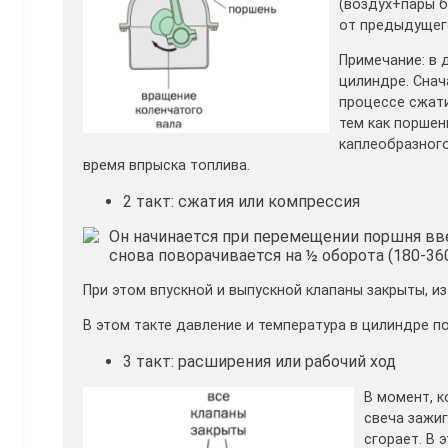
(воздух+пары б
от предыдущего
Примечание: в 
цилиндре. Снач
процессе сжати
тем как поршен
каплеобразного
время впрыска топлива.
2 такт: сжатия или компрессия
Он начинается при перемещении поршня вве
снова поворачивается на ½ оборота (180-360
При этом впускной и выпускной клапаны закрыты, и
В этом такте давление и температура в цилиндре п
3 такт: расширения или рабочий ход
В момент, 
свеча зажиг
сгорает. В 