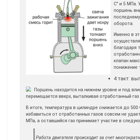
С° и 5 МПа.
поршень вн
последнему
оборота.
Именно в эт
осуществля
благодаря 
отработанн
клапан макс
понижение т
4 такт: вы
Поршень находится на нижнем уровне и под вли
перемещается вверх, выталкивая отработанный газ 
В итоге, температура в цилиндре снижается до 500 
избавиться от отработанных газов совсем не удает
МПа, а оставшийся газ принимает участие в следую
Работа двигателя происходит за счет многократн