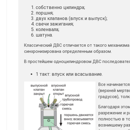
собственно цилиндра;
поршня;
двух клапанов (впуск и выпуск);
свечи зажигания;
коленвала;
шатуна.
Классический ДВС отличается от такого механизма
синхронизирована определенным образом.
В простейшем одноцилиндровом ДВС последовате
1 такт: впуск или всасывание.
Все начинается
(верхней мертв
градусов), тол
Благодаря этом
разрежение и р
полностью в то
возникшему ра