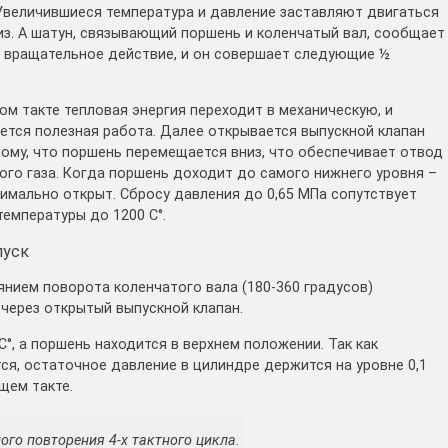
 Увеличившиеся температура и давление заставляют двигаться
из. А шатун, связывающий поршень и коленчатый вал, сообщает
 вращательное действие, и он совершает следующие ½
ом такте тепловая энергия переходит в механическую, и
ется полезная работа. Далее открывается выпускной клапан
тому, что поршень перемещается вниз, что обеспечивает отвод
ого газа. Когда поршень доходит до самого нижнего уровня –
имально открыт. Сбросу давления до 0,65 МПа сопутствует
емпературы до 1200 С°.
пуск
янием поворота коленчатого вала (180-360 градусов)
через открытый выпускной клапан.
С°, а поршень находится в верхнем положении. Так как
ся, остаточное давление в цилиндре держится на уровне 0,1
щем такте.
ого повторения 4-х тактного цикла.