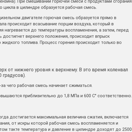
ензина). При смешивании горючей смеси с продуктами сгорания
 цикла в цилиндре образуется рабочая смесь.
дизельном двигателе горючая смесь образуется прямо в
ала происходит всасывание порции воздуха, который в
я нагревается до температуры воспламенения, а затем, перед
ь достигнет верхнего положения, происходит впрыск
 жидкого топлива. Процесс горения происходит только во
рх от нижнего уровня к верхнему. В это время коленвал
 градусов).
з-за чего рабочая смесь начинает сжиматься.
овышаются приблизительно до 1,8 МПа и 600 С° соответственно.
когда достигается максимальная величина сжатия, включается
ания, от искры которой рабочая смесь воспламеняется и
этом такте температура и давление в цилиндре доходят до 2500