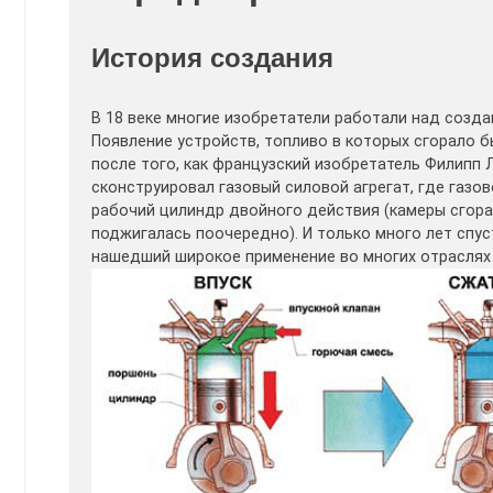
История создания
В 18 веке многие изобретатели работали над созда
Появление устройств, топливо в которых сгорало б
после того, как французский изобретатель Филипп Л
сконструировал газовый силовой агрегат, где газо
рабочий цилиндр двойного действия (камеры сгоран
поджигалась поочередно). И только много лет спу
нашедший широкое применение во многих отраслях