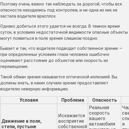
Поэтому очень важно так наблюдать за дорогой, чтобы все
опасности находились под контролем, и ни одна из них не
застала водителя врасплох.
Однако добиться этого удается не всегда. В темное время
суток, в условиях недостаточной видимости опасные объекты
могут появиться в поле зрения слишком поздно.
Бывает и так, что водителя подводит собственное зрение —
при определенных условиях глаза человека ошибочно
оценивают расстояние до объектов или скорость их
перемещения.
Такой обман зрения называется оптической иллюзией. Вы
должны знать, в каких случаях зрение предоставляет
водителю неверную информацию.
Условия
Проблема
Опасность
Реальная
Ча
скорость
св
Искажается
вашего
сп
Движение в поле,
восприятие
автомобиля
и
степи, пустыне
собственной