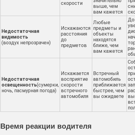
значительно
пр
скорости
выше, чем
сн
вам кажется
ск
До
Любые
ув
Искажаются
предметы и
Недостаточная
ди
расстояния
объекты
видимость
на
до
находятся
(воздух непрозрачен)
то
предметов
ближе, чем
ра
вам кажется
об
Со
ос
Искажается
Встречный
при
Недостаточная
восприятие
автомобиль
ос
освещенность
(сумерки,
скорости
приближается
за
ночь, пасмурная погода)
встречного
быстрее, чем
ра
автомобиля
вы ожидаете
вы
вс
по
Время реакции водителя