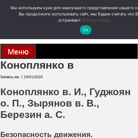
Перейти
Мы используем куки для наилучшего представления нашего са
к
содержимому
Вы продолжите использовать сайт, мы будем считать что В
autodoc24.ru
устраивает.
Privacy policy
Ok
Новости про современные автомобили и не только, новинки зарубежного
и отечественного автопрома
Меню
Коноплянко в
Запись на
18/01/2020
Коноплянко в. И., Гуджоян
о. П., Зырянов в. В.,
Березин а. С.
Безопасность движения.