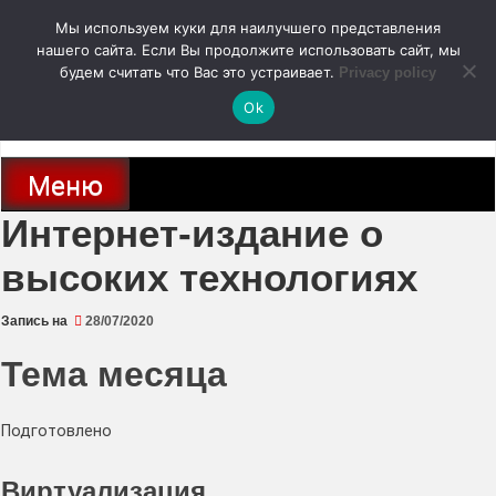
Перейти
Мы используем куки для наилучшего представления
к
содержимому
нашего сайта. Если Вы продолжите использовать сайт, мы
autodoc24.ru
будем считать что Вас это устраивает.
Privacy policy
Ok
Новости про современные автомобили и не только, новинки зарубежного
и отечественного автопрома
Меню
Интернет-издание о
высоких технологиях
Запись на
28/07/2020
Тема месяца
Подготовлено
Виртуализация