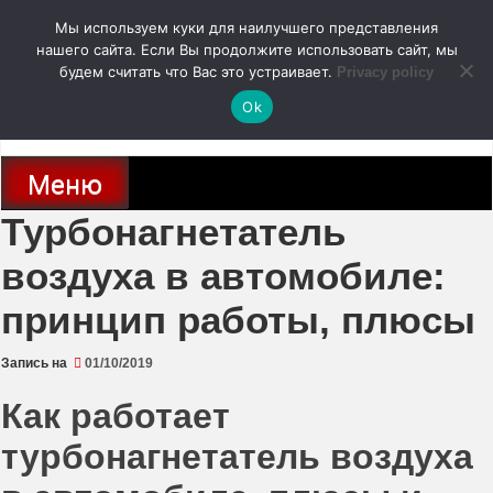
Перейти
Мы используем куки для наилучшего представления
к
содержимому
нашего сайта. Если Вы продолжите использовать сайт, мы
autodoc24.ru
будем считать что Вас это устраивает.
Privacy policy
Ok
Новости про современные автомобили и не только, новинки зарубежного
и отечественного автопрома
Меню
Турбонагнетатель
воздуха в автомобиле:
принцип работы, плюсы
Запись на
01/10/2019
Как работает
турбонагнетатель воздуха