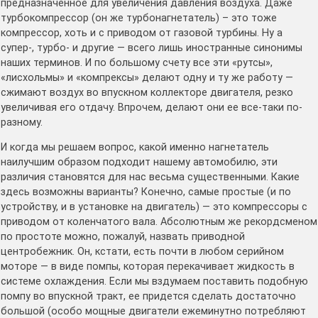
предназначенное для увеличения давления воздуха. Даже
турбокомпрессор (он же турбонагнетатель) – это тоже
компрессор, хоть и с приводом от газовой турбины. Ну а
супер-, турбо- и другие — всего лишь иностранные синонимы
наших терминов. И по большому счету все эти «рутсы»,
«лисхольмы» и «компрексы» делают одну и ту же работу —
сжимают воздух во впускном коллекторе двигателя, резко
увеличивая его отдачу. Впрочем, делают они ее все-таки по-
разному.
И когда мы решаем вопрос, какой именно нагнетатель
наилучшим образом подходит нашему автомобилю, эти
различия становятся для нас весьма существенными. Какие
здесь возможны варианты? Конечно, самые простые (и по
устройству, и в установке на двигатель) — это компрессоры с
приводом от коленчатого вала. Абсолютным же рекордсменом
по простоте можно, пожалуй, назвать приводной
центробежник. Он, кстати, есть почти в любом серийном
моторе — в виде помпы, которая перекачивает жидкость в
системе охлаждения. Если мы вздумаем поставить подобную
помпу во впускной тракт, ее придется сделать достаточно
большой (особо мощные двигатели ежеминутно потребляют