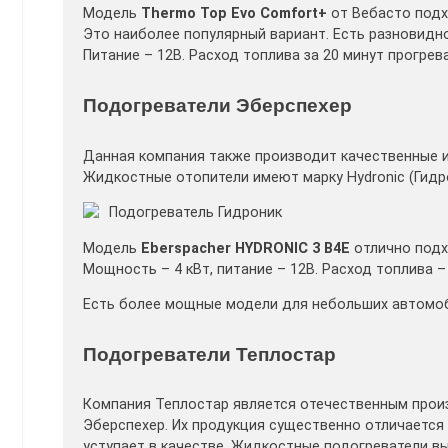
Модель
Thermo Top Evo Comfort+
от Вебасто подх
Это наиболее популярный вариант. Есть разновидно
Питание – 12В. Расход топлива за 20 минут прогрева
Подогреватели Эберспехер
Данная компания также производит качественные и
Жидкостные отопители имеют марку Hydronic (Гидро
Подогреватель Гидроник
Модель
Eberspacher HYDRONIC 3 B4E
отлично подх
Мощность – 4 кВт, питание – 12В. Расход топлива –
Есть более мощные модели для небольших автомоб
Подогреватели Теплостар
Компания Теплостар является отечественным прои
Эберспехер. Их продукция существенно отличается 
уступает в качестве. Жидкостные подогреватели в