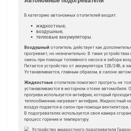
Автономные подогреватели
В категорию автономных отопителей входят:
жидкостные;
воздушные;
тепловые аккумуляторы.
Воздушный
отопитель действует как дополнительн
прогревает, но незначительно. В таких устройства
смесь при помощи топливного насоса и забора возд
Питается устройство от аккумулятора 12В/24В, в 
Устанавливается, главным образом, в салоне автом
Жидкостные
отопители помогают прогреть не толь
устанавливаются в моторном отсеке автомобиля. О
прогрева используется антифриз, который проходи
теплообменник нагревает антифриз. Жидкостный на
воздух подается в салон при помощи вентилятора,
В подогревателях используется своя камера сгоран
процесс горения и температуру.
Устройство жидкостного подогревателя Гидро