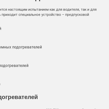
ится настоящим испытанием как для водителя, так и для
щь приходит специальное устройство – предпусковой
й
омных подогревателей
подогревателей
е
догревателей