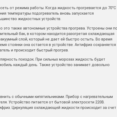
сеть от режима работы. Когда жидкость прогревается до 70°C
ения температуры подогреватель вновь запускается
льшинство жидкостных устройств.
но это также автономные устройства прогрева. Устроены они п
нительный бак, в котором находится разогретая охлаждающая
акуумный слой, который не дает ей быстро остыть. Во время
емя стоянки она остается в устройстве. Антифриз сохраняется
атель и происходит быстрый прогрев.
улярность поездок. При сильных морозах жидкость будет
мобиль каждый день. Также устройство занимает довольно
внить с обычными кипятильниками. Прибор с нагревательным
еля. Устройство питается от бытовой электросети 220В.
тифриз. Циркуляция охлаждающей жидкости происходит за счет