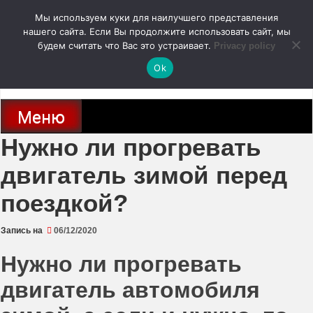
Перейти
Мы используем куки для наилучшего представления
к
содержимому
нашего сайта. Если Вы продолжите использовать сайт, мы
autodoc24.ru
будем считать что Вас это устраивает.
Privacy policy
Ok
Новости про современные автомобили и не только, новинки зарубежного
и отечественного автопрома
Меню
Нужно ли прогревать
двигатель зимой перед
поездкой?
Запись на
06/12/2020
Нужно ли прогревать
двигатель автомобиля