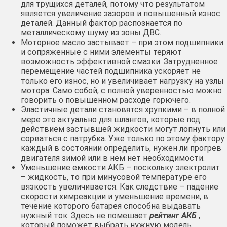
для трущихся деталей, потому что результатом
является увеличение зазоров и повышенный износ
деталей. Данный фактор распознается по
металлическому шуму из зоны ДВС.
Моторное масло застывает – при этом подшипники
и сопряженные с ними элементы теряют
возможность эффективной смазки. Затрудненное
перемещение частей подшипника ускоряет не
только его износ, но и увеличивает нагрузку на узлы
мотора. Само собой, с полной уверенностью можно
говорить о повышенном расходе горючего.
Эластичные детали становятся хрупкими – в полной
мере это актуально для шлангов, которые под
действием застывшей жидкости могут лопнуть или
сорваться с патрубка. Уже только по этому фактору
каждый в состоянии определить, нужен ли прогрев
двигателя зимой или в нем нет необходимости.
Уменьшение емкости АКБ – поскольку электролит
– жидкость, то при минусовой температуре его
вязкость увеличивается. Как следствие – падение
скорости химреакции и уменьшение времени, в
течение которого батарея способна выдавать
нужный ток. Здесь не помешает
рейтинг АКБ
,
который поможет выбрать нужную модель.