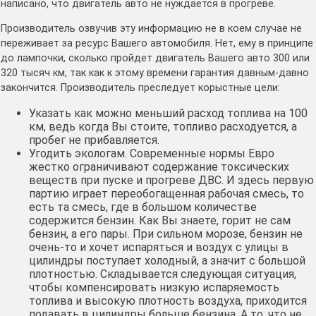
написано, что двигатель авто не нуждается в прогреве.
Производитель озвучив эту информацию не в коем случае не
переживает за ресурс Вашего автомобиля. Нет, ему в принципе
до лампочки, сколько пройдет двигатель Вашего авто 300 или
320 тысяч км, так как к этому времени гарантия давным-давно
закончится. Производитель преследует корыстные цели:
Указать как можно меньший расход топлива на 100
км, ведь когда Вы стоите, топливо расходуется, а
пробег не прибавляется.
Угодить экологам. Современные нормы Евро
жестко ограничивают содержание токсических
веществ при пуске и прогреве ДВС. И здесь первую
партию играет переобогащенная рабочая смесь, то
есть та смесь, где в большом количестве
содержится бензин. Как Вы знаете, горит не сам
бензин, а его пары. При сильном морозе, бензин не
очень-то и хочет испаряться и воздух с улицы в
цилиндры поступает холодный, а значит с большой
плотностью. Складывается следующая ситуация,
чтобы компенсировать низкую испаряемость
топлива и высокую плотность воздуха, приходится
подавать в цилиндры больше бензина. А то, что не