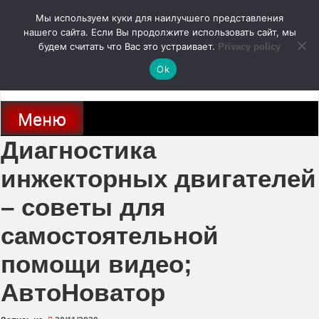
Перейти
Мы используем куки для наилучшего представления
к
содержимому
нашего сайта. Если Вы продолжите использовать сайт, мы
autodoc24.ru
будем считать что Вас это устраивает.
Privacy policy
Ok
Новости про современные автомобили и не только, новинки зарубежного
и отечественного автопрома
Меню
Диагностика
инжекторных двигателей
– советы для
самостоятельной
помощи видео;
АвтоНоватор