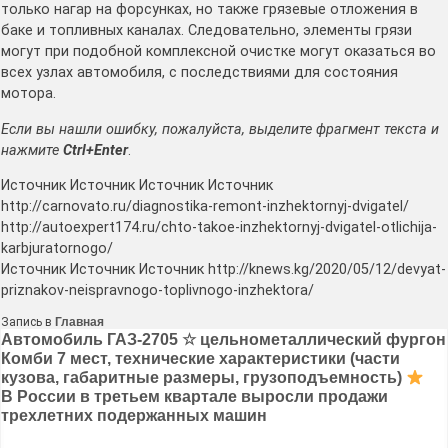
только нагар на форсунках, но также грязевые отложения в
баке и топливных каналах. Следовательно, элементы грязи
могут при подобной комплексной очистке могут оказаться во
всех узлах автомобиля, с последствиями для состояния
мотора.
Если вы нашли ошибку, пожалуйста, выделите фрагмент текста и
нажмите
Ctrl+Enter
.
Источник Источник Источник Источник
http://carnovato.ru/diagnostika-remont-inzhektornyj-dvigatel/
http://autoexpert174.ru/chto-takoe-inzhektornyj-dvigatel-otlichija-
karbjuratornogo/
Источник Источник Источник http://knews.kg/2020/05/12/devyat-
priznakov-neispravnogo-toplivnogo-inzhektora/
Запись в
Главная
Навигация
Автомобиль ГАЗ-2705 ☆ цельнометаллический фургон
Комби 7 мест, технические характеристики (части
по
кузова, габаритные размеры, грузоподъемность)
записям
В России в третьем квартале выросли продажи
трехлетних подержанных машин